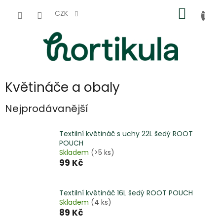
Přejít
NÁKUP
na
CZK
obsah
KOŠÍK
Květináče a obaly
Nejprodávanější
Textilní květináč s uchy 22L šedý ROOT
POUCH
Skladem
(>5 ks)
99 Kč
Textilní květináč 16L šedý ROOT POUCH
Skladem
(4 ks)
89 Kč