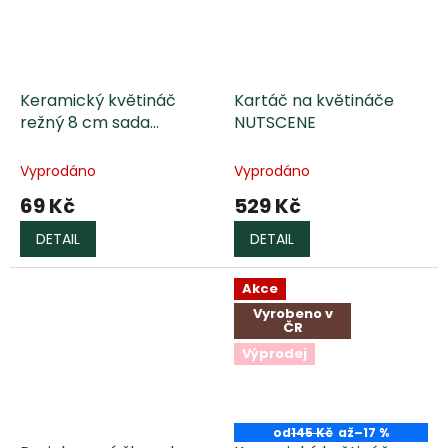
Keramický květináč
Kartáč na květináče
režný 8 cm sada
NUTSCENE
KOLOMAZNÍK
Vyprodáno
Vyprodáno
69 Kč
529 Kč
DETAIL
DETAIL
Akce
Vyrobeno v
ČR
Výprodej
od
145 Kč
až
–17 %