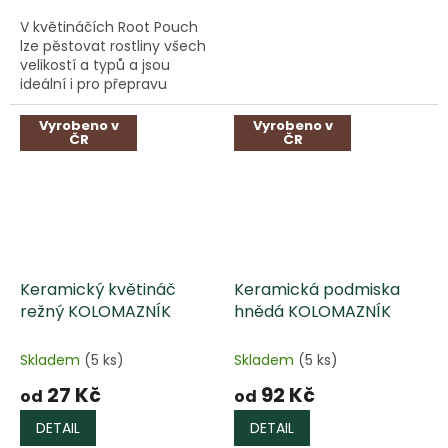
V květináčích Root Pouch
lze pěstovat rostliny všech
velikostí a typů a jsou
ideální i pro přepravu
rostlin, protože jsou lehké,
odolné a mají držadla pro
Vyrobeno v
Vyrobeno v
ČR
ČR
přenášení. Rostliny a...
Keramický květináč
Keramická podmiska
režný KOLOMAZNÍK
hnědá KOLOMAZNÍK
Skladem
(5 ks)
Skladem
(5 ks)
27 Kč
92 Kč
od
od
DETAIL
DETAIL