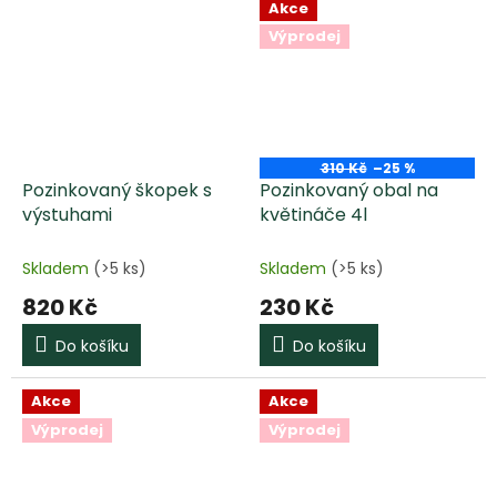
Akce
Výprodej
310 Kč
–25 %
Pozinkovaný škopek s
Pozinkovaný obal na
výstuhami
květináče 4l
Skladem
(>5 ks)
Skladem
(>5 ks)
820 Kč
230 Kč
Do košíku
Do košíku
Akce
Akce
Výprodej
Výprodej