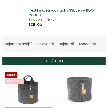
Textilní květináč s uchy 39L černý ROOT
POUCH
Skladem
(>5 ks)
129 Kč
Ř
a
Nejprodávanější
Nejlevnější
Nejdražší
Abecedně
z
e
n
OTEVŘÍT FILTR
í
p
V
r
Akce
ý
o
Výprodej
p
d
i
u
s
k
p
t
r
ů