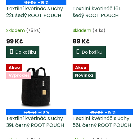
o
119 Kč
–16 %
d
Textilní květináč s uchy
Textilní květináč 16L
u
22L šedý ROOT POUCH
šedý ROOT POUCH
k
t
Skladem
(>5 ks)
Skladem
(4 ks)
ů
99 Kč
89 Kč
Do košíku
Do košíku
Akce
Akce
Výprodej
Novinka
159 Kč
–18 %
199 Kč
–15 %
Textilní květináč s uchy
Textilní květináč s uchy
39L černý ROOT POUCH
56L černý ROOT POUCH