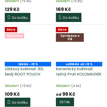
Skladem
(>5 ks)
Skladem
(>5 ks)
129 Kč
169 Kč
Do košíku
Do košíku
Akce
Akce
Výprodej
Vyrobeno v
ČR
129 Kč
–15 %
od
119 Kč
až
–16 %
Látkový květinač 30L
Keramický květináč
šedý ROOT POUCH
režný Pruh KOLOMAZNÍK
Skladem
(>5 ks)
Skladem
(4 ks)
109 Kč
99 Kč
od
DETAIL
Do košíku