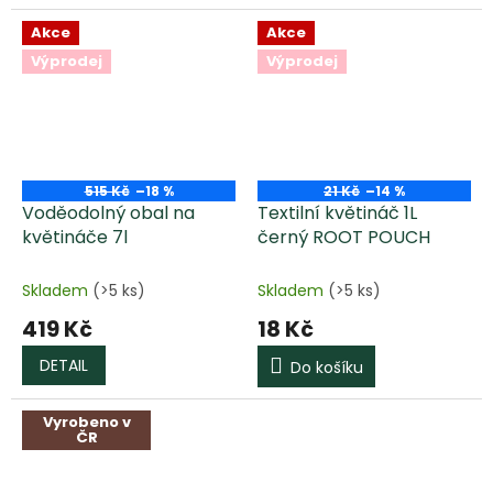
Akce
Akce
Výprodej
Výprodej
515 Kč
–18 %
21 Kč
–14 %
Voděodolný obal na
Textilní květináč 1L
květináče 7l
černý ROOT POUCH
Skladem
(>5 ks)
Skladem
(>5 ks)
419 Kč
18 Kč
DETAIL
Do košíku
Vyrobeno v
ČR