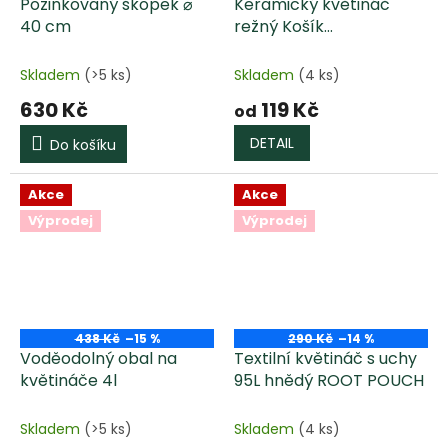
Pozinkovaný škopek ⌀
Keramický květináč
40 cm
režný Košík
KOLOMAZNÍK
Skladem
(>5 ks)
Skladem
(4 ks)
630 Kč
119 Kč
od
DETAIL
Do košíku
Akce
Akce
Výprodej
Výprodej
438 Kč
–15 %
290 Kč
–14 %
Voděodolný obal na
Textilní květináč s uchy
květináče 4l
95L hnědý ROOT POUCH
Skladem
(>5 ks)
Skladem
(4 ks)