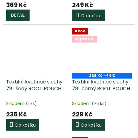
369 Kč
249 Kč
DETAIL
Do košíku
Akce
Výprodej
268 Kč
–14 %
Textilní květináč s uchy
Textilní květináč s uchy
78L šedý ROOT POUCH
78L černý ROOT POUCH
Skladem
(1 ks)
Skladem
(>5 ks)
235 Kč
229 Kč
Do košíku
Do košíku