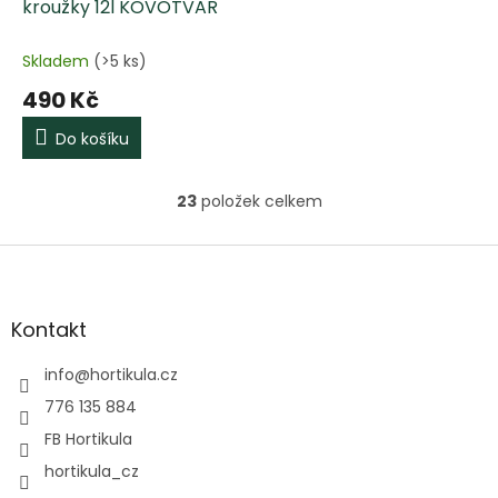
kroužky 12l KOVOTVAR
Skladem
(>5 ks)
490 Kč
Do košíku
23
položek celkem
O
v
l
Z
á
á
d
p
a
a
Kontakt
c
t
í
í
info
@
hortikula.cz
p
r
776 135 884
v
FB Hortikula
k
y
hortikula_cz
v