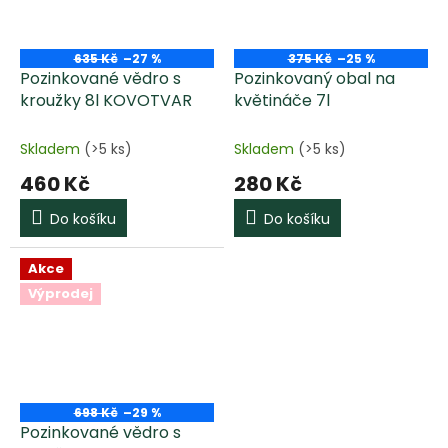
635 Kč
–27 %
375 Kč
–25 %
Pozinkované vědro s
Pozinkovaný obal na
kroužky 8l KOVOTVAR
květináče 7l
Skladem
(>5 ks)
Skladem
(>5 ks)
460 Kč
280 Kč
Do košíku
Do košíku
Akce
Výprodej
698 Kč
–29 %
Pozinkované vědro s