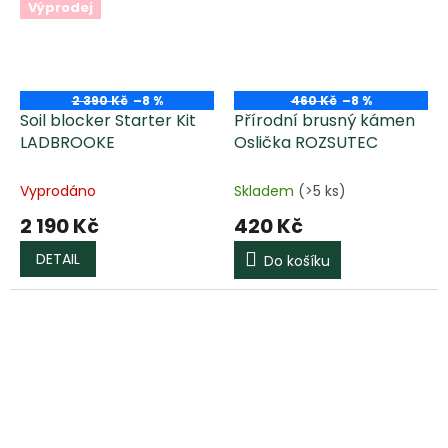
Výprodej
2 390 Kč
–8 %
460 Kč
–8 %
Soil blocker Starter Kit
Přírodní brusný kámen
LADBROOKE
Oslička ROZSUTEC
Vyprodáno
Skladem
(>5 ks)
2 190 Kč
420 Kč
DETAIL
Do košíku