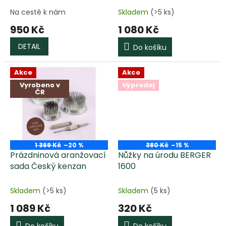
t
Na cestě k nám
Skladem
(>5 ks)
ů
950 Kč
1 080 Kč
DETAIL
Do košíku
Akce
Akce
Vyrobeno v
Výprodej
ČR
1 369 Kč
–20 %
380 Kč
–15 %
Prázdninová aranžovací
Nůžky na úrodu BERGER
sada Český kenzan
1600
Skladem
(>5 ks)
Skladem
(5 ks)
1 089 Kč
320 Kč