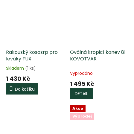
hvězdiček.
Rakouský kososrp pro
Oválná kropicí konev 8l
leváky FUX
KOVOTVAR
Skladem
(1 ks)
Průměrné
Vyprodáno
hodnocení
1 430 Kč
produktu
1 495 Kč
je
Do košíku
5,0
DETAIL
z
5
Akce
hvězdiček.
Výprodej