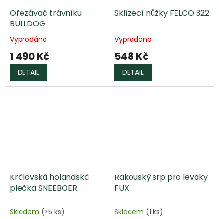
Ořezávač trávníku
Sklízecí nůžky FELCO 322
BULLDOG
Vyprodáno
Vyprodáno
Průměrné
Průměrné
hodnocení
hodnocení
1 490 Kč
548 Kč
produktu
produktu
je
je
DETAIL
DETAIL
5,0
5,0
z
z
5
5
hvězdiček.
hvězdiček.
Královská holandská
Rakouský srp pro leváky
plečka SNEEBOER
FUX
Skladem
(>5 ks)
Skladem
(1 ks)