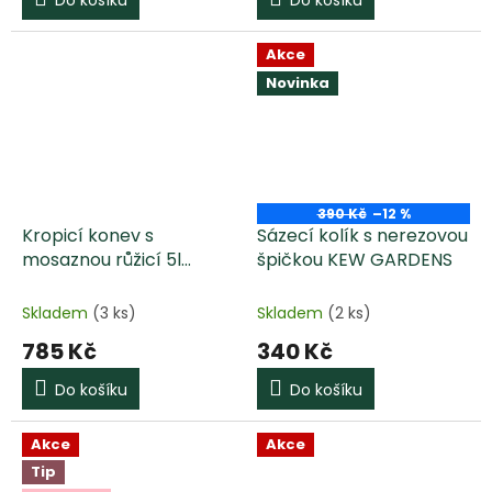
Do košíku
Do košíku
Akce
Novinka
390 Kč
–12 %
Kropicí konev s
Sázecí kolík s nerezovou
mosaznou růžicí 5l
špičkou KEW GARDENS
KOVOTVAR
Skladem
(3 ks)
Skladem
(2 ks)
785 Kč
340 Kč
Do košíku
Do košíku
Akce
Akce
Tip