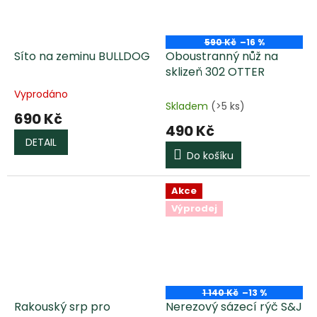
590 Kč
–16 %
Síto na zeminu BULLDOG
Oboustranný nůž na
sklizeň 302 OTTER
Vyprodáno
Průměrné
Skladem
(>5 ks)
hodnocení
690 Kč
produktu
490 Kč
je
DETAIL
5,0
Do košíku
z
5
hvězdiček.
Akce
Výprodej
1 140 Kč
–13 %
Rakouský srp pro
Nerezový sázecí rýč S&J