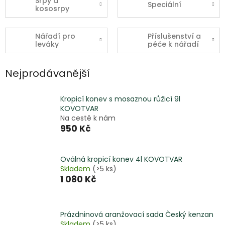
Srpy a
Speciální
kososrpy
Nářadí pro
Příslušenství a
leváky
péče k nářadí
Nejprodávanější
Kropicí konev s mosaznou růžicí 9l
KOVOTVAR
Na cestě k nám
950 Kč
Oválná kropicí konev 4l KOVOTVAR
Skladem
(>5 ks)
1 080 Kč
Prázdninová aranžovací sada Český kenzan
Skladem
(>5 ks)