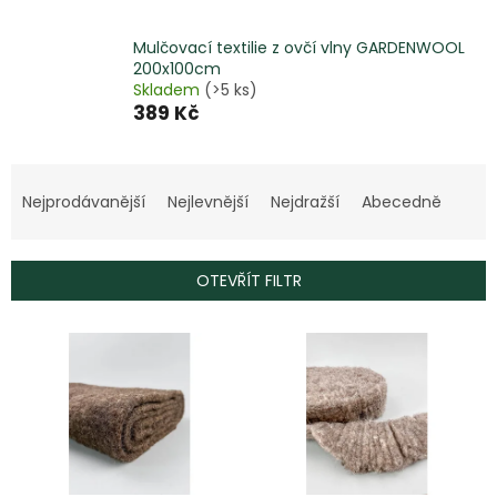
Mulčovací textilie z ovčí vlny GARDENWOOL
200x100cm
Skladem
(>5 ks)
389 Kč
Ř
a
Nejprodávanější
Nejlevnější
Nejdražší
Abecedně
z
e
n
OTEVŘÍT FILTR
í
p
V
r
ý
o
p
d
i
u
s
k
p
t
r
ů