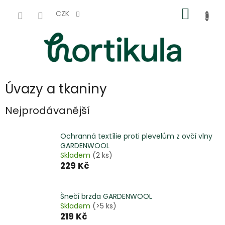
Přejít
NÁKUP
na
CZK
obsah
KOŠÍK
Úvazy a tkaniny
Nejprodávanější
Ochranná textílie proti plevelům z ovčí vlny
GARDENWOOL
Skladem
(2 ks)
229 Kč
Šnečí brzda GARDENWOOL
Skladem
(>5 ks)
219 Kč