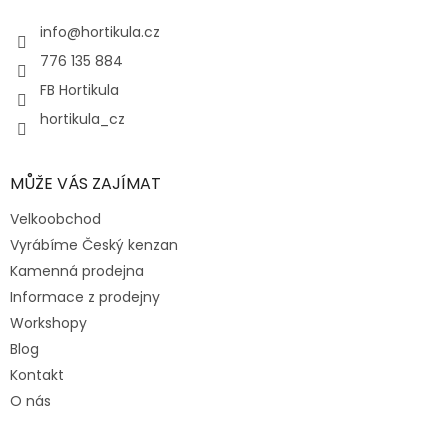
t
í
í
info
@
hortikula.cz
p
r
776 135 884
v
FB Hortikula
k
y
hortikula_cz
v
ý
p
MŮŽE VÁS ZAJÍMAT
i
s
Velkoobchod
u
Vyrábíme Český kenzan
Kamenná prodejna
Informace z prodejny
Workshopy
Blog
Kontakt
O nás