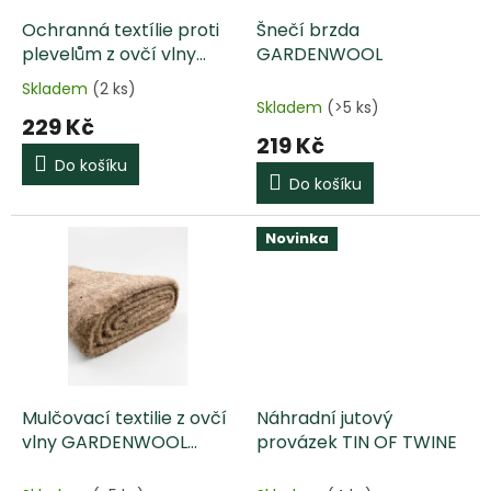
o
d
Ochranná textílie proti
Šnečí brzda
u
plevelům z ovčí vlny
GARDENWOOL
k
GARDENWOOL
Skladem
(2 ks)
Průměrné
t
Skladem
(>5 ks)
hodnocení
229 Kč
ů
produktu
219 Kč
je
Do košíku
5,0
Do košíku
z
5
hvězdiček.
Novinka
Mulčovací textilie z ovčí
Náhradní jutový
vlny GARDENWOOL
provázek TIN OF TWINE
200x100cm