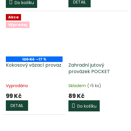
DETAIL
Do košíku
Akce
Výprodej
120 Kč
–17 %
Kokosový vázací provaz
Zahradní jutový
provázek POCKET
Vyprodáno
Skladem
(>5 ks)
99 Kč
89 Kč
DETAIL
Do košíku