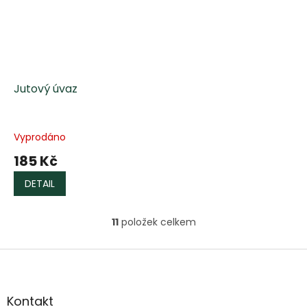
Jutový úvaz
Vyprodáno
185 Kč
DETAIL
11
položek celkem
O
v
l
Z
á
á
d
p
a
a
Kontakt
c