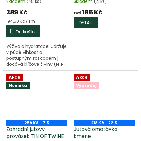
Skladem
(>5 ks)
Skladem
(4 ks)
389 Kč
185 Kč
od
Měrná
194,50 Kč / 1 m
DETAIL
cena:
Do košíku
Výživa a hydratace: Udržuje
v půdě vlhkost a
postupným rozkladem jí
dodává klíčové živiny (N, P,
K) pro zdravý růst rostlin.
Ochrana proti slimákům:
Akce
Akce
Na povrchu funguje jako...
Novinka
Výprodej
259 Kč
–7 %
218 Kč
–22 %
Zahradní jutový
Jutová omotávka
provázek TIN OF TWINE
kmene