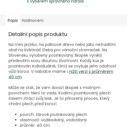
s výběrem správného nářadí
Popis
Hodnocení
Detailní popis produktu
Na mini jezírko, na palivové dřevo nebo jako netradiční
obal na květináč třeba pro vánoční stromeček. Na
Slovensku vyrobený pozinkovaný škopek vyniká
především svou dlouhou životností. Každý kus je
pozinkován individuálně, čímž se zvyšuje jeho odolnost
vůči korozi. V nabídce máme i
nižší verzi s průměrem
40 cm
.
Může se stát, že vám dorazí škopek s matným
povrchem. Není to vada. Kvalitní pozinkovaný plech
časem ztrácí svůj lesk. Je to přirozený proces, který
chrání plech před korozí.
povrch: žárově pozinkovaný plech
vlastnosti: voděodolný, vodotěsný
průměr: 40 cm