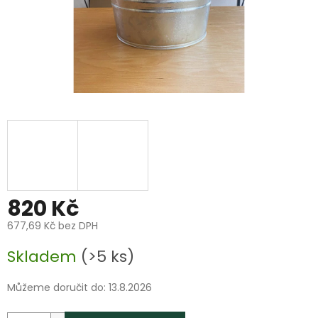
820 Kč
677,69 Kč bez DPH
Měrná
Skladem
(>5 ks)
cena:
Můžeme doručit do:
13.8.2026