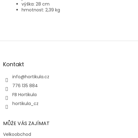
výška: 28 cm
hmotnost: 2,39 kg
Z
á
p
a
Kontakt
t
í
info
@
hortikula.cz
776 135 884
FB Hortikula
hortikula_cz
MŮŽE VÁS ZAJÍMAT
Velkoobchod