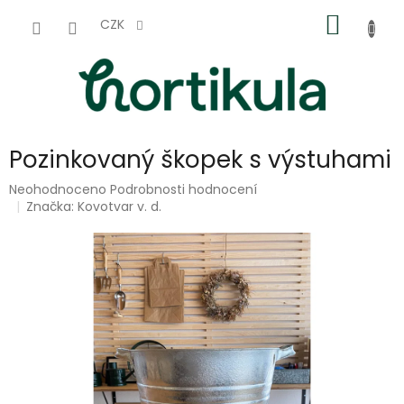
Přejít
NÁKUP
na
CZK
obsah
KOŠÍK
Pozinkovaný škopek s výstuhami
Průměrné
Neohodnoceno
Podrobnosti hodnocení
hodnocení
Značka:
Kovotvar v. d.
produktu
je
0,0
z
5
hvězdiček.