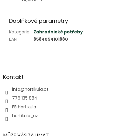
Doplňkové parametry
Kategorie
:
Zahradnické potřeby
EAN
:
8584054101880
Z
á
p
a
Kontakt
t
í
info
@
hortikula.cz
776 135 884
FB Hortikula
hortikula_cz
MŮŽE VÁS ZAJÍMAT