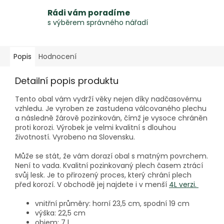
Rádi vám poradíme
s výběrem správného nářadí
Popis
Hodnocení
Detailní popis produktu
Tento obal vám vydrží věky nejen díky nadčasovému
vzhledu. Je vyroben ze zastudena válcovaného plechu
a následně žárově pozinkován, čímž je vysoce chráněn
proti korozi. Výrobek je velmi kvalitní s dlouhou
životností. Vyrobeno na Slovensku.
Může se stát, že vám dorazí obal s matným povrchem.
Není to vada. Kvalitní pozinkovaný plech časem ztrácí
svůj lesk. Je to přirozený proces, který chrání plech
před korozí. V obchodě jej najdete i v menší
4L verzi.
vnitřní průměry: horní 23,5 cm, spodní 19 cm
výška: 22,5 cm
objem: 7 l