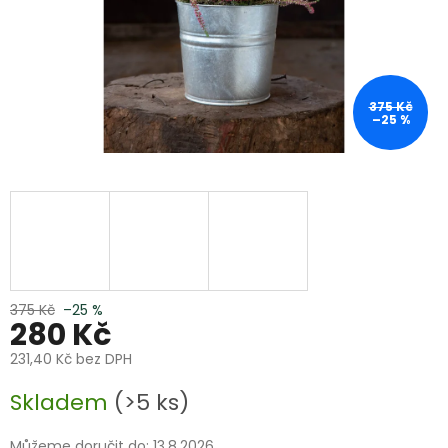
375 Kč
–25 %
375 Kč
–25 %
280 Kč
231,40 Kč bez DPH
Měrná
Skladem
(>5 ks)
cena:
Můžeme doručit do:
13.8.2026