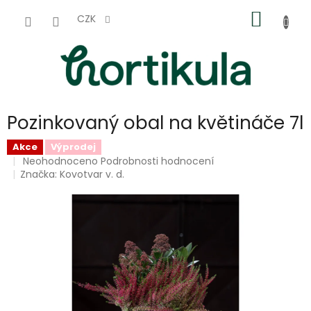
Přejít
NÁKUP
na
CZK
obsah
KOŠÍK
Pozinkovaný obal na květináče 7l
Akce
Výprodej
Průměrné
Neohodnoceno
Podrobnosti hodnocení
hodnocení
Značka:
Kovotvar v. d.
produktu
je
0,0
z
5
hvězdiček.