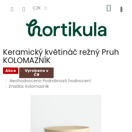
Přejít
NÁKUP
na
CZK
obsah
KOŠÍK
Keramický květináč režný Pruh
KOLOMAZNÍK
Akce
Vyrobeno v
ČR
Průměrné
Neohodnoceno
Podrobnosti hodnocení
hodnocení
Značka:
Kolomazník
produktu
je
0,0
z
5
hvězdiček.