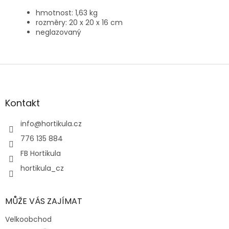
hmotnost: 1,63 kg
rozměry: 20 x 20 x 16 cm
neglazovaný
Z
á
p
a
Kontakt
t
í
info
@
hortikula.cz
776 135 884
FB Hortikula
hortikula_cz
MŮŽE VÁS ZAJÍMAT
Velkoobchod