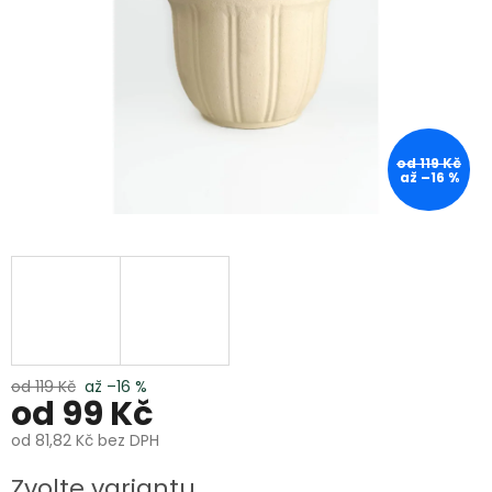
od 119 Kč
až –16 %
od 119 Kč
až –16 %
od
99 Kč
od
81,82 Kč
bez DPH
Měrná
Zvolte variantu