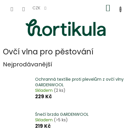
Přejít
NÁKUP
na
CZK
obsah
KOŠÍK
Ovčí vlna pro pěstování
Nejprodávanější
Ochranná textílie proti plevelům z ovčí vlny
GARDENWOOL
Skladem
(2 ks)
229 Kč
Šnečí brzda GARDENWOOL
Skladem
(>5 ks)
219 Kč