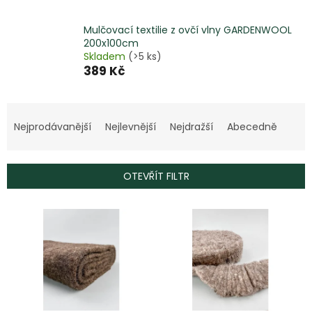
Mulčovací textilie z ovčí vlny GARDENWOOL
200x100cm
Skladem
(>5 ks)
389 Kč
Ř
a
Nejprodávanější
Nejlevnější
Nejdražší
Abecedně
z
e
n
OTEVŘÍT FILTR
í
p
V
r
ý
o
p
d
i
u
s
k
p
t
r
ů