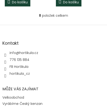
Do košíku
Do košíku
8
položek celkem
O
v
l
Z
á
á
d
p
a
a
Kontakt
c
t
í
í
info
@
hortikula.cz
p
r
776 135 884
v
FB Hortikula
k
y
hortikula_cz
v
ý
p
MŮŽE VÁS ZAJÍMAT
i
s
Velkoobchod
u
Vyrábíme Český kenzan