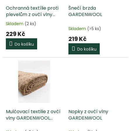
o
d
Ochranná textílie proti
Šnečí brzda
u
plevelům z ovčí vlny
GARDENWOOL
k
GARDENWOOL
Skladem
(2 ks)
Průměrné
t
Skladem
(>5 ks)
hodnocení
229 Kč
ů
produktu
219 Kč
je
Do košíku
5,0
Do košíku
z
5
hvězdiček.
Mulčovací textilie z ovčí
Nopky z ovčí vlny
vlny GARDENWOOL
GARDENWOOL
200x100cm