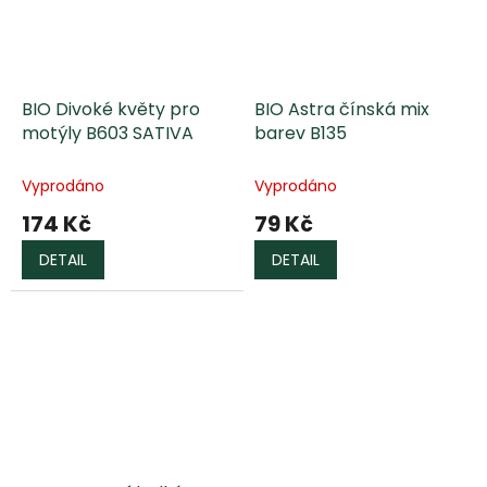
BIO Divoké květy pro
BIO Astra čínská mix
motýly B603 SATIVA
barev B135
Vyprodáno
Vyprodáno
174 Kč
79 Kč
DETAIL
DETAIL