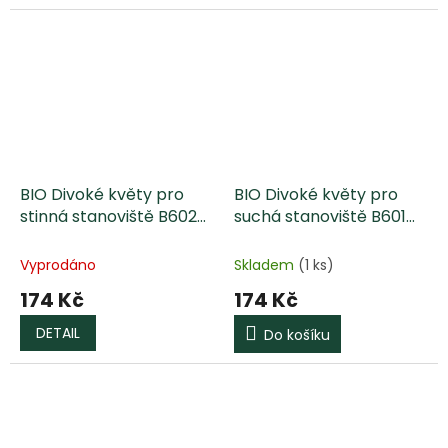
BIO Divoké květy pro
BIO Divoké květy pro
stinná stanoviště B602
suchá stanoviště B601
SATIVA
SATIVA
Vyprodáno
Skladem
(1 ks)
174 Kč
174 Kč
DETAIL
Do košíku