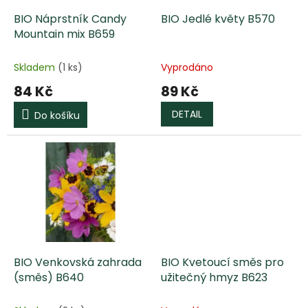
o
d
BIO Náprstník Candy
BIO Jedlé květy B570
u
Mountain mix B659
k
t
Skladem
(1 ks)
Vyprodáno
ů
84 Kč
89 Kč
DETAIL
Do košíku
BIO Venkovská zahrada
BIO Kvetoucí směs pro
(směs) B640
užitečný hmyz B623