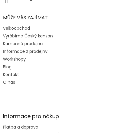
v
ý
p
MŮŽE VÁS ZAJÍMAT
i
s
Velkoobchod
u
Vyrábíme Český kenzan
Kamenná prodejna
Informace z prodejny
Workshopy
Blog
Kontakt
O nás
Informace pro nákup
Platba a doprava