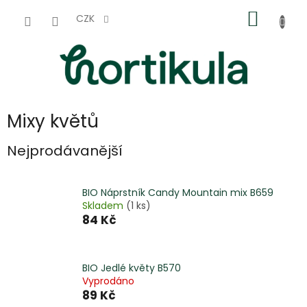
Přejít
NÁKUP
na
CZK
obsah
KOŠÍK
Mixy květů
Nejprodávanější
BIO Náprstník Candy Mountain mix B659
Skladem
(1 ks)
84 Kč
BIO Jedlé květy B570
Vyprodáno
89 Kč