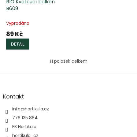
BIO Kvetoucí balkón
B609
Vyprodáno
89 Kč
DETAIL
11
položek celkem
O
v
l
Z
á
á
d
p
a
a
Kontakt
c
t
í
í
info
@
hortikula.cz
p
r
776 135 884
v
FB Hortikula
k
y
hortikula_cz