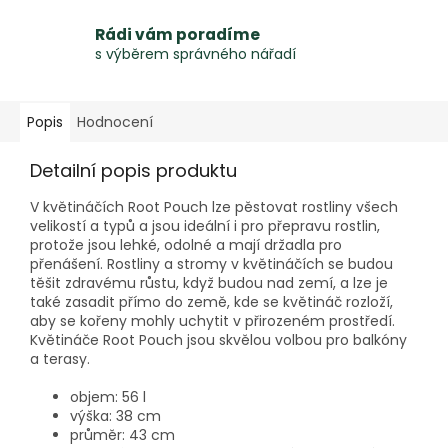
Rádi vám poradíme
s výběrem správného nářadí
Popis
Hodnocení
Detailní popis produktu
V květináčích Root Pouch lze pěstovat rostliny všech
velikostí a typů a jsou ideální i pro přepravu rostlin,
protože jsou lehké, odolné a mají držadla pro
přenášení. Rostliny a stromy v květináčích se budou
těšit zdravému růstu, když budou nad zemí, a lze je
také zasadit přímo do země, kde se květináč rozloží,
aby se kořeny mohly uchytit v přirozeném prostředí.
Květináče Root Pouch jsou skvělou volbou pro balkóny
a terasy.
objem: 56 l
výška: 38 cm
průměr: 43 cm