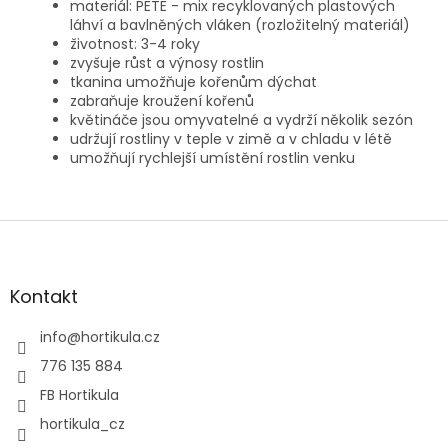
materiál: PETE - mix recyklovaných plastových
láhví a bavlněných vláken (rozložitelný materiál)
životnost: 3-4 roky
zvyšuje růst a výnosy rostlin
tkanina umožňuje kořenům dýchat
zabraňuje kroužení kořenů
květináče jsou omyvatelné a vydrží několik sezón
udržují rostliny v teple v zimě a v chladu v létě
umožňují rychlejší umístění rostlin venku
Z
á
p
a
Kontakt
t
í
info
@
hortikula.cz
776 135 884
FB Hortikula
hortikula_cz