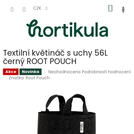
Přejít
NÁKUP
na
CZK
obsah
KOŠÍK
Textilní květináč s uchy 56L
černý ROOT POUCH
Průměrné
Neohodnoceno
Podrobnosti hodnocení
Akce
Novinka
hodnocení
Značka:
Root Pouch
produktu
je
0,0
z
5
hvězdiček.