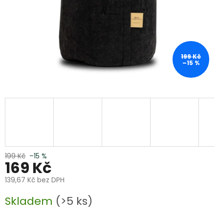
199 Kč
–15 %
199 Kč
–15 %
169 Kč
139,67 Kč bez DPH
Měrná
Skladem
(>5 ks)
cena: