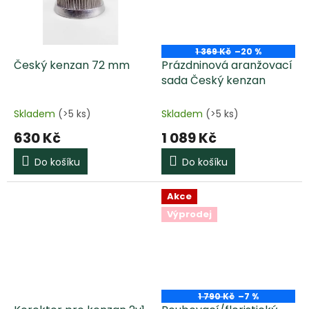
1 369 Kč
–20 %
Český kenzan 72 mm
Prázdninová aranžovací
sada Český kenzan
Skladem
(>5 ks)
Skladem
(>5 ks)
630 Kč
1 089 Kč
Do košíku
Do košíku
Akce
Výprodej
1 790 Kč
–7 %