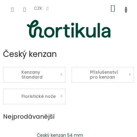
Přejít
NÁKUP
na
CZK
obsah
KOŠÍK
Český kenzan
Kenzany
Příslušenství
Standard
pro kenzan
Floristické nože
Nejprodávanější
Český kenzan 54 mm