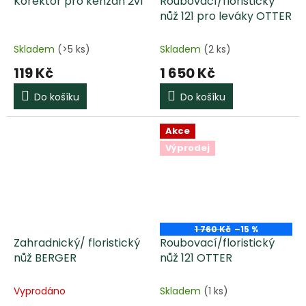
Korektor pro kenzan 2v1
Roubovací/floristický
nůž 121 pro leváky OTTER
Skladem
(>5 ks)
Skladem
(2 ks)
119 Kč
1 650 Kč
Do košíku
Do košíku
Akce
Výprodej
1 760 Kč
–15 %
Zahradnický/ floristický
Roubovací/floristický
nůž BERGER
nůž 121 OTTER
Vyprodáno
Skladem
(1 ks)