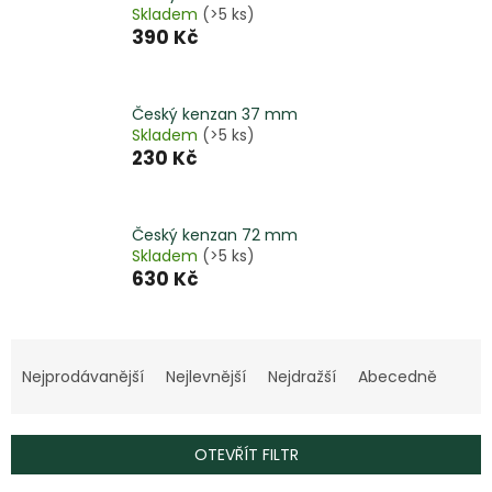
Skladem
(>5 ks)
390 Kč
Český kenzan 37 mm
Skladem
(>5 ks)
230 Kč
Český kenzan 72 mm
Skladem
(>5 ks)
630 Kč
Ř
a
Nejprodávanější
Nejlevnější
Nejdražší
Abecedně
z
e
n
OTEVŘÍT FILTR
í