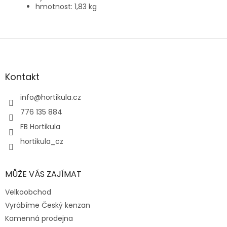
hmotnost: 1,83 kg
Z
á
p
a
Kontakt
t
í
info
@
hortikula.cz
776 135 884
FB Hortikula
hortikula_cz
MŮŽE VÁS ZAJÍMAT
Velkoobchod
Vyrábíme Český kenzan
Kamenná prodejna