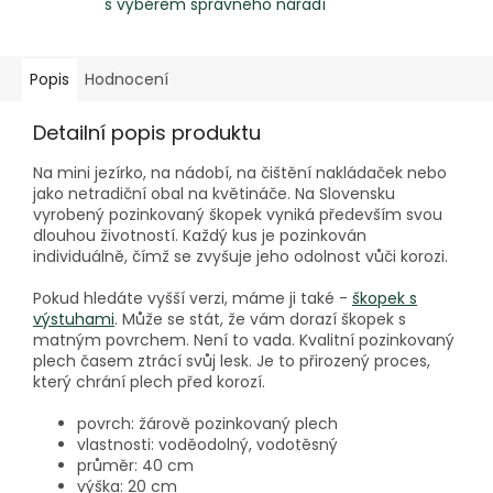
s výběrem správného nářadí
Popis
Hodnocení
Detailní popis produktu
Na mini jezírko, na nádobí, na čištění nakládaček nebo
jako netradiční obal na květináče. Na Slovensku
vyrobený pozinkovaný škopek vyniká především svou
dlouhou životností. Každý kus je pozinkován
individuálně, čímž se zvyšuje jeho odolnost vůči korozi.
Pokud hledáte vyšší verzi, máme ji také -
škopek s
výstuhami
. Může se stát, že vám dorazí škopek s
matným povrchem. Není to vada. Kvalitní pozinkovaný
plech časem ztrácí svůj lesk. Je to přirozený proces,
který chrání plech před korozí.
povrch: žárově pozinkovaný plech
vlastnosti: voděodolný, vodotěsný
průměr: 40 cm
výška: 20 cm