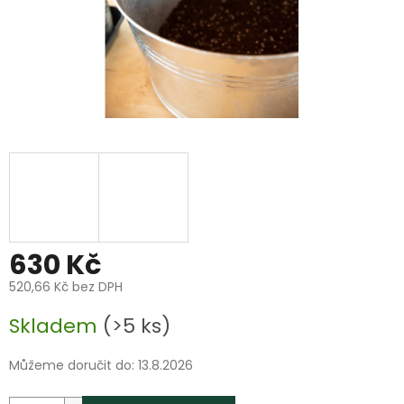
630 Kč
520,66 Kč bez DPH
Měrná
Skladem
(>5 ks)
cena:
Můžeme doručit do:
13.8.2026