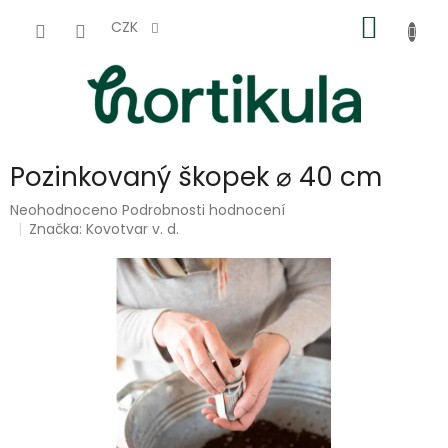
Přejít
NÁKUP
na
CZK
obsah
KOŠÍK
Pozinkovaný škopek ⌀ 40 cm
Průměrné
Neohodnoceno
Podrobnosti hodnocení
hodnocení
Značka:
Kovotvar v. d.
produktu
je
0,0
z
5
hvězdiček.