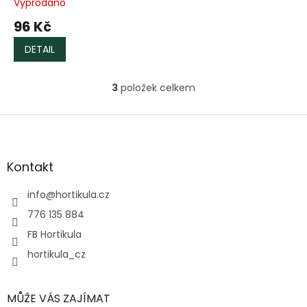
Vyprodáno
96 Kč
DETAIL
3
položek celkem
O
v
l
Z
á
á
d
p
a
a
Kontakt
c
t
í
í
info
@
hortikula.cz
p
r
776 135 884
v
FB Hortikula
k
y
hortikula_cz
v
ý
p
MŮŽE VÁS ZAJÍMAT
i