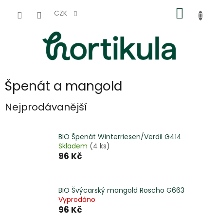
Přejít
NÁKUP
na
CZK
obsah
KOŠÍK
Špenát a mangold
Nejprodávanější
BIO Špenát Winterriesen/Verdil G414
Skladem
(4 ks)
96 Kč
BIO Švýcarský mangold Roscho G663
Vyprodáno
96 Kč