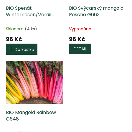
o
d
BIO Špenát
BIO Švýcarský mangold
u
Winterriesen/Verdil
Roscho G663
k
G414
t
Skladem
(4 ks)
Vyprodáno
ů
96 Kč
96 Kč
DETAIL
Do košíku
BIO Mangold Rainbow
G648