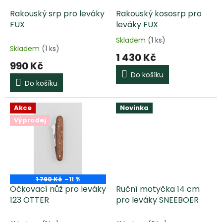
o
d
Rakouský srp pro leváky
Rakouský kososrp pro
u
FUX
leváky FUX
k
Skladem
(1 ks)
Průměrné
t
Skladem
(1 ks)
hodnocení
1 430 Kč
ů
produktu
990 Kč
je
Do košíku
5,0
Do košíku
z
5
hvězdiček.
Akce
Novinka
Výprodej
1 790 Kč
–11 %
Očkovací nůž pro leváky
Ruční motyčka 14 cm
123 OTTER
pro leváky SNEEBOER