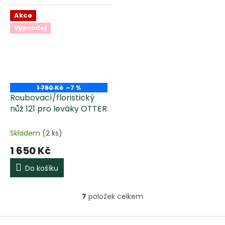
Akce
Výprodej
1 790 Kč
–7 %
Roubovací/floristický
nůž 121 pro leváky OTTER
Skladem
(2 ks)
1 650 Kč
Do košíku
7
položek celkem
O
v
l
Z