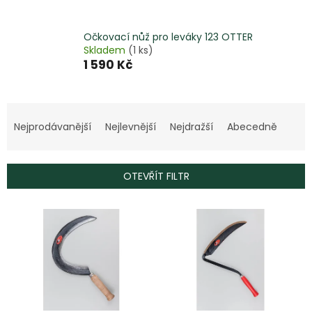
Očkovací nůž pro leváky 123 OTTER
Skladem
(1 ks)
1 590 Kč
Ř
a
Nejprodávanější
Nejlevnější
Nejdražší
Abecedně
z
e
n
OTEVŘÍT FILTR
í
p
V
r
ý
o
p
d
i
u
s
k
p
t
r
ů