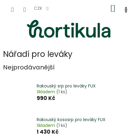
Přejít
NÁKUP
na
CZK
obsah
KOŠÍK
Nářadí pro leváky
Nejprodávanější
Rakouský srp pro leváky FUX
Skladem
(1 ks)
990 Kč
Rakouský kososrp pro leváky FUX
Skladem
(1 ks)
1 430 Kč