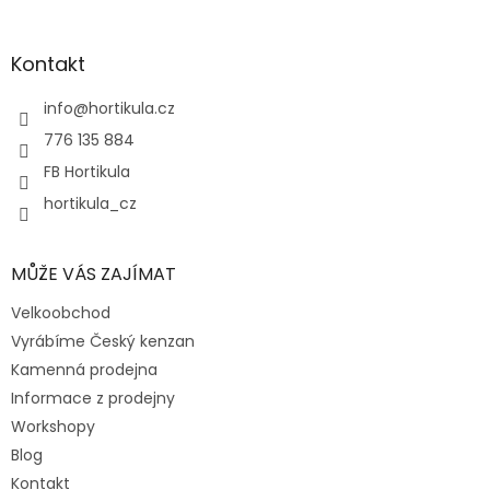
á
á
d
p
a
a
Kontakt
c
t
í
í
info
@
hortikula.cz
p
r
776 135 884
v
FB Hortikula
k
y
hortikula_cz
v
ý
p
MŮŽE VÁS ZAJÍMAT
i
s
Velkoobchod
u
Vyrábíme Český kenzan
Kamenná prodejna
Informace z prodejny
Workshopy
Blog
Kontakt