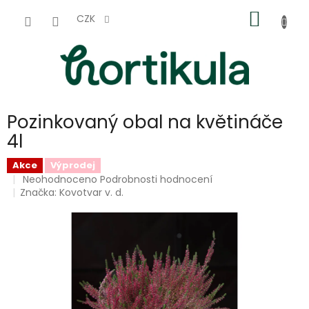
Přejít
NÁKUP
na
CZK
obsah
KOŠÍK
Pozinkovaný obal na květináče
4l
Akce
Výprodej
Průměrné
Neohodnoceno
Podrobnosti hodnocení
hodnocení
Značka:
Kovotvar v. d.
produktu
je
0,0
z
5
hvězdiček.