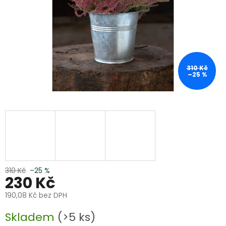
310 Kč
–25 %
310 Kč
–25 %
230 Kč
190,08 Kč bez DPH
Měrná
Skladem
(>5 ks)
cena: