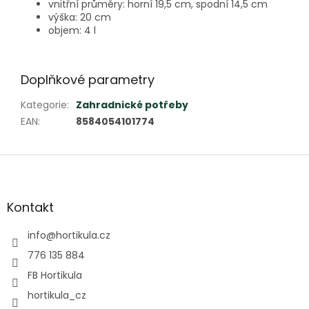
vnitřní průměry: horní 19,5 cm, spodní 14,5 cm
výška: 20 cm
objem: 4 l
Doplňkové parametry
Kategorie
:
Zahradnické potřeby
EAN
:
8584054101774
Z
á
p
a
Kontakt
t
í
info
@
hortikula.cz
776 135 884
FB Hortikula
hortikula_cz