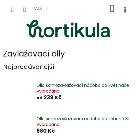
Přejít
NÁKUP
na
CZK
obsah
KOŠÍK
Zavlažovací olly
Nejprodávanější
Olla samozavlažovací nádoba do květináče
Vyprodáno
239 Kč
od
Olla samozavlažovací nádoba do záhonu 3l
Vyprodáno
680 Kč