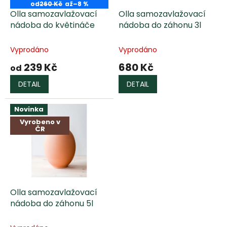
o
od
260 Kč
až
–8 %
d
Olla samozavlažovací
Olla samozavlažovací
u
nádoba do květináče
nádoba do záhonu 3l
k
t
Vyprodáno
Vyprodáno
ů
239 Kč
680 Kč
od
DETAIL
DETAIL
Novinka
Vyrobeno v
ČR
Olla samozavlažovací
nádoba do záhonu 5l