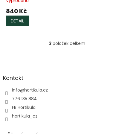
Vyprodáno
840 Kč
DETAIL
3
položek celkem
O
v
l
Z
á
á
d
p
a
a
Kontakt
c
t
í
í
info
@
hortikula.cz
p
r
776 135 884
v
FB Hortikula
k
y
hortikula_cz
v
ý
p