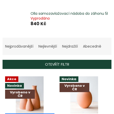
Olla samozavlažovací nádoba do záhonu 5l
Vyprodáno
840 Kč
Ř
a
Nejprodávanější
Nejlevnější
Nejdražší
Abecedně
z
e
n
OTEVŘÍT FILTR
í
p
V
r
Akce
Novinka
ý
o
Novinka
Vyrobeno v
p
ČR
d
i
Vyrobeno v
u
ČR
s
k
p
t
r
ů