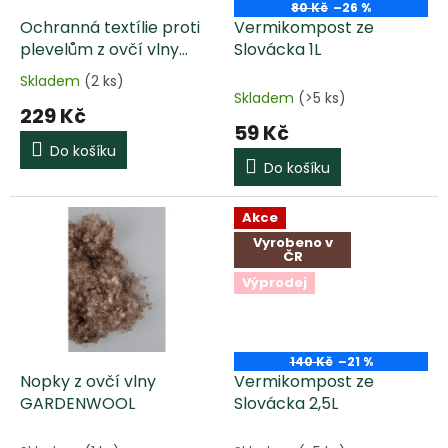
o
80 Kč
–26 %
d
Ochranná textílie proti
Vermikompost ze
u
plevelům z ovčí vlny
Slovácka 1L
k
GARDENWOOL
Skladem
(2 ks)
Průměrné
t
Skladem
(>5 ks)
hodnocení
229 Kč
ů
produktu
59 Kč
je
Do košíku
5,0
Do košíku
z
5
hvězdiček.
Akce
Vyrobeno v
ČR
Výprodej
140 Kč
–21 %
Nopky z ovčí vlny
Vermikompost ze
GARDENWOOL
Slovácka 2,5L