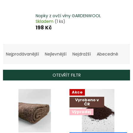
Nopky z ovčí vlny GARDENWOOL
Skladem
(1 ks)
198 Kč
Ř
a
Nejprodávanější
Nejlevnější
Nejdražší
Abecedně
z
e
n
OTEVŘÍT FILTR
í
p
V
r
Akce
ý
o
Vyrobeno v
p
ČR
d
i
u
Výprodej
s
k
p
t
r
ů