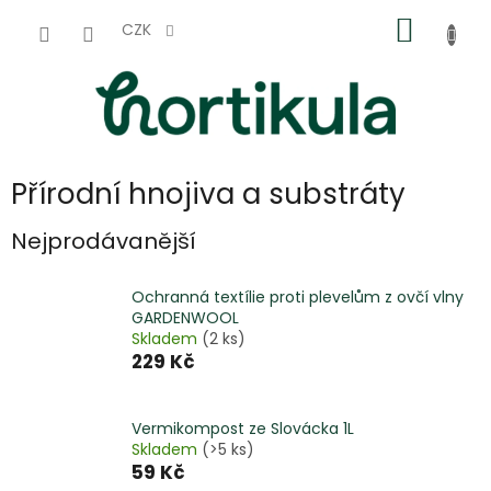
Přejít
NÁKUP
na
CZK
obsah
KOŠÍK
Přírodní hnojiva a substráty
Nejprodávanější
Ochranná textílie proti plevelům z ovčí vlny
GARDENWOOL
Skladem
(2 ks)
229 Kč
Vermikompost ze Slovácka 1L
Skladem
(>5 ks)
59 Kč