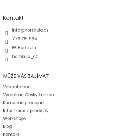
á
á
d
p
a
a
Kontakt
c
t
í
í
info
@
hortikula.cz
p
r
776 135 884
v
FB Hortikula
k
y
hortikula_cz
v
ý
p
MŮŽE VÁS ZAJÍMAT
i
s
Velkoobchod
u
Vyrábíme Český kenzan
Kamenná prodejna
Informace z prodejny
Workshopy
Blog
Kontakt