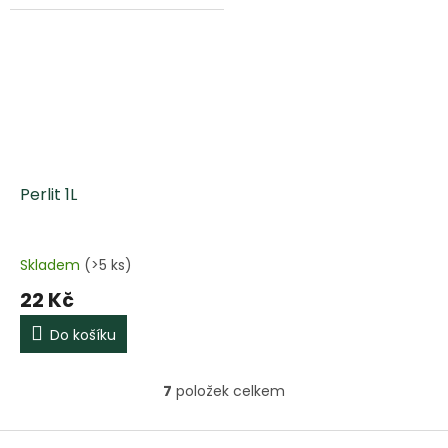
Perlit 1L
Skladem
(>5 ks)
22 Kč
Do košíku
7
položek celkem
O
v
l
Z