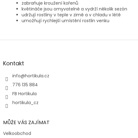
zabraňuje kroužení kořenů
květináče jsou omyvatelné a vydrží několik sezón
udržují rostliny v teple v zimě a v chladu v létě
umožňují rychlejší umístění rostlin venku
Z
á
p
a
Kontakt
t
í
info
@
hortikula.cz
776 135 884
FB Hortikula
hortikula_cz
MŮŽE VÁS ZAJÍMAT
Velkoobchod