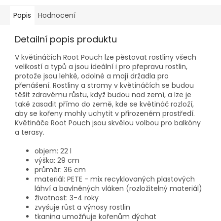
Popis
Hodnocení
Detailní popis produktu
V květináčích Root Pouch lze pěstovat rostliny všech
velikostí a typů a jsou ideální i pro přepravu rostlin,
protože jsou lehké, odolné a mají držadla pro
přenášení. Rostliny a stromy v květináčích se budou
těšit zdravému růstu, když budou nad zemí, a lze je
také zasadit přímo do země, kde se květináč rozloží,
aby se kořeny mohly uchytit v přirozeném prostředí.
Květináče Root Pouch jsou skvělou volbou pro balkóny
a terasy.
objem: 22 l
výška: 29 cm
průměr: 36 cm
materiál: PETE - mix recyklovaných plastových
láhví a bavlněných vláken (rozložitelný materiál)
životnost: 3-4 roky
zvyšuje růst a výnosy rostlin
tkanina umožňuje kořenům dýchat