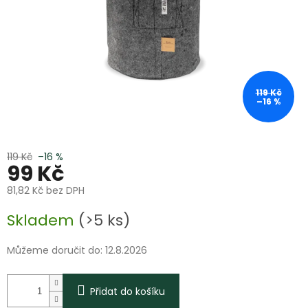
119 Kč
–16 %
119 Kč
–16 %
99 Kč
81,82 Kč bez DPH
Měrná
Skladem
(>5 ks)
cena:
Můžeme doručit do:
12.8.2026
Přidat do košíku