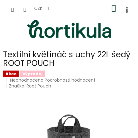
Přejít
NÁKUP
na
CZK
obsah
KOŠÍK
Textilní květináč s uchy 22L šedý
ROOT POUCH
Akce
Výprodej
Průměrné
Neohodnoceno
Podrobnosti hodnocení
hodnocení
Značka:
Root Pouch
produktu
je
0,0
z
5
hvězdiček.