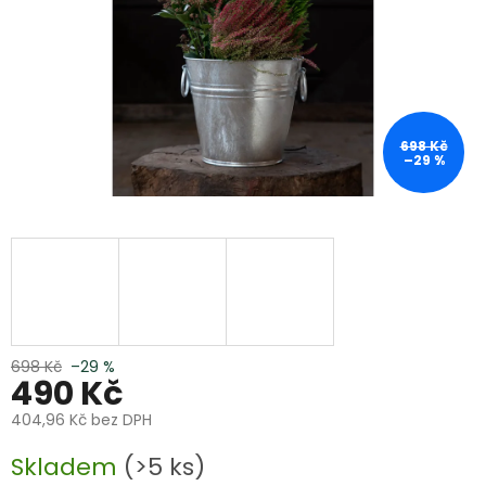
698 Kč
–29 %
698 Kč
–29 %
490 Kč
404,96 Kč bez DPH
Měrná
Skladem
(>5 ks)
cena: