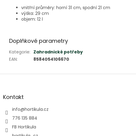
vnitřní průměry: horní 31 cm, spodní 21 cm
výška: 29 cm
objem: 12 l
Doplňkové parametry
Kategorie
:
Zahradnické potřeby
EAN
:
8584054106670
Z
á
p
a
Kontakt
t
í
info
@
hortikula.cz
776 135 884
FB Hortikula
hortikula_cz