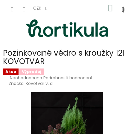
Přejít
NÁKUP
na
CZK
obsah
KOŠÍK
Pozinkované vědro s kroužky 12l
KOVOTVAR
Akce
Výprodej
Průměrné
Neohodnoceno
Podrobnosti hodnocení
hodnocení
Značka:
Kovotvar v. d.
produktu
je
0,0
z
5
hvězdiček.