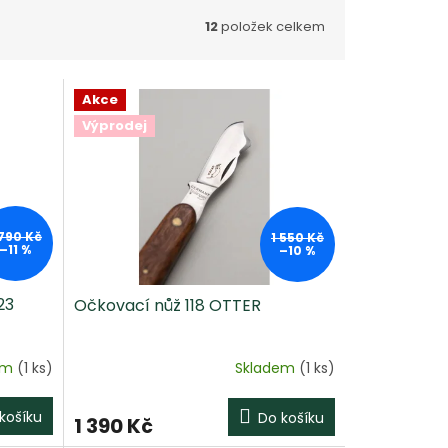
12
položek celkem
Akce
Výprodej
 790 Kč
1 550 Kč
–11 %
–10 %
23
Očkovací nůž 118 OTTER
em
(1 ks)
Skladem
(1 ks)
košíku
Do košíku
1 390 Kč