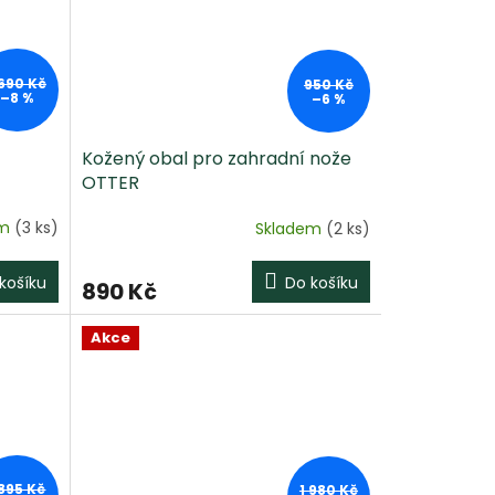
 690 Kč
950 Kč
–8 %
–6 %
Kožený obal pro zahradní nože
OTTER
em
(3 ks)
Skladem
(2 ks)
košíku
Do košíku
890 Kč
Akce
 895 Kč
1 980 Kč