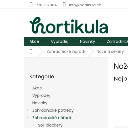
Přejít
776 135 884
info@hortikula.cz
na
obsah
Akce
Výprodej
Novinky
Zahradnic
Domů
Zahradnické nářadí
Nože a sekery
P
Nož
o
Přeskočit
s
Kategorie
kategorie
Nejp
t
r
Akce
a
Výprodej
n
Novinky
n
í
Zahradnické potřeby
p
Zahradnické nářadí
a
Soil blockery