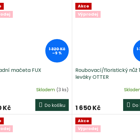
e
Akce
rodej
Výprodej
1 320 Kč
1
–9 %
adní mačeta FUX
Roubovací/floristický nůž 
leváky OTTER
Skladem
(3 ks)
Sklad
Do košíku
Do 
0 Kč
1 650 Kč
e
Akce
rodej
Výprodej