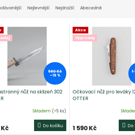
odávanější
Nejlevnější
Nejdražší
Abecedně
e
Akce
rodej
Výprodej
590 Kč
1
–16 %
stranný nůž na sklizeň 302
Očkovací nůž pro leváky 1
ER
OTTER
Skladem
(>5 ks)
Sklad
Do košíku
Do 
 Kč
1 590 Kč