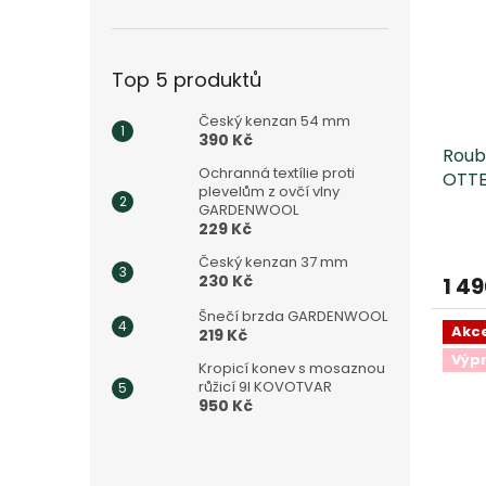
Top 5 produktů
Český kenzan 54 mm
390 Kč
Roubo
Ochranná textílie proti
OTT
plevelům z ovčí vlny
GARDENWOOL
229 Kč
Český kenzan 37 mm
230 Kč
1 4
Šnečí brzda GARDENWOOL
Akc
219 Kč
Výp
Kropicí konev s mosaznou
růžicí 9l KOVOTVAR
950 Kč