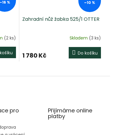
–16 %
–10 %
Zahradní nůž žabka 525/1 OTTER
em
(2 ks)
Skladem
(3 ks)
košíku
Do košíku
1 780 Kč
ace pro
Přijímáme online
platby
 doprava
e a vrácení