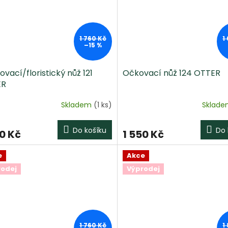
1 760 Kč
1
–15 %
vací/floristický nůž 121
Očkovací nůž 124 OTTER
ER
Skladem
(1 ks)
Sklad
Do košíku
Do 
90 Kč
1 550 Kč
e
Akce
rodej
Výprodej
1 760 Kč
1