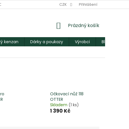
ODNÍ PODMÍNKY
PODMÍNKY OCHRANY OSOBNÍCH ÚDAJŮ
CZK
Přihlášení
M
NÁKUPNÍ
Prázdný košík
KOŠÍK
ý kenzan
Dárky a poukazy
Výrobci
Blog
ro
Očkovací nůž 118
ER
OTTER
Skladem
(1 ks)
1 390 Kč