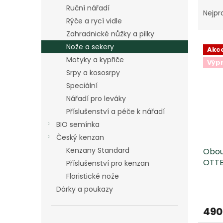
Ř
n
Ruční nářadí
a
e
Nejpr
Rýče a rycí vidle
z
l
e
Zahradnické nůžky a pilky
V
n
Nože a sekery
Akc
ý
í
Motyky a kypřiče
Výp
p
p
Srpy a kososrpy
i
r
Speciální
s
o
p
d
Nářadí pro leváky
r
u
Příslušenství a péče k nářadí
o
k
BIO semínka
d
t
Český kenzan
u
ů
Kenzany Standard
Obou
k
OTT
t
Příslušenství pro kenzan
ů
Floristické nože
Dárky a poukazy
490