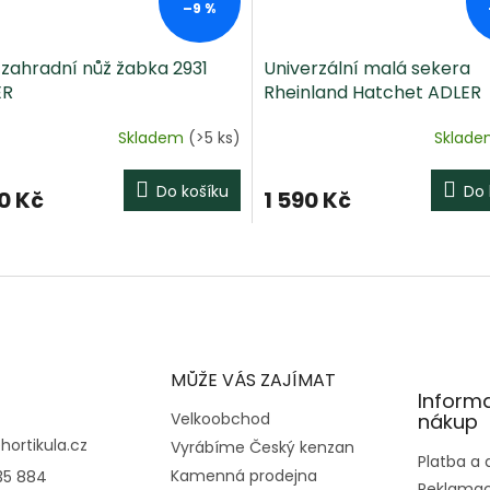
–9 %
 zahradní nůž žabka 2931
Univerzální malá sekera
ER
Rheinland Hatchet ADLER
Skladem
(>5 ks)
Sklad
Do košíku
Do 
0 Kč
1 590 Kč
O
v
l
á
d
a
c
MŮŽE VÁS ZAJÍMAT
í
Inform
p
Velkoobchod
nákup
r
@
hortikula.cz
Vyrábíme Český kenzan
v
Platba a
Kamenná prodejna
35 884
k
Reklamac