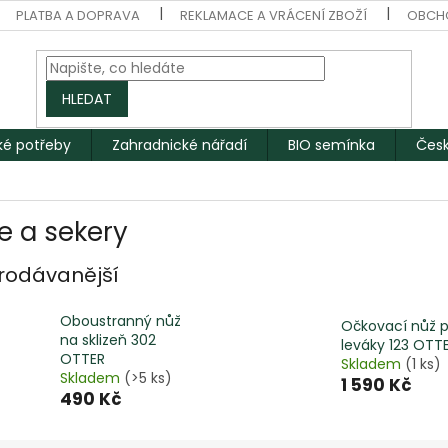
PLATBA A DOPRAVA
REKLAMACE A VRÁCENÍ ZBOŽÍ
OBCH
HLEDAT
ké potřeby
Zahradnické nářadí
BIO semínka
Česk
e a sekery
rodávanější
Oboustranný nůž
Očkovací nůž p
na sklizeň 302
leváky 123 OTT
OTTER
Skladem
(1 ks)
Skladem
(>5 ks)
1 590 Kč
490 Kč