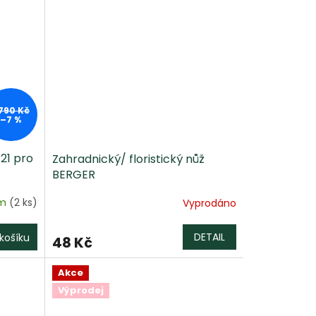
 790 Kč
–7 %
121 pro
Zahradnický/ floristický nůž
BERGER
em
(2 ks)
Vyprodáno
DETAIL
košíku
48 Kč
Akce
Výprodej