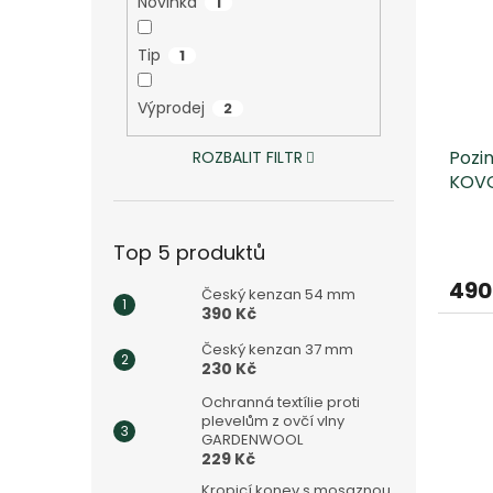
Novinka
1
Tip
1
Výprodej
2
Pozi
ROZBALIT FILTR
KOV
Top 5 produktů
490
Český kenzan 54 mm
390 Kč
Český kenzan 37 mm
230 Kč
Ochranná textílie proti
plevelům z ovčí vlny
GARDENWOOL
229 Kč
Kropicí konev s mosaznou