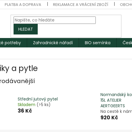
PLATBA A DOPRAVA
REKLAMACE A VRÁCENÍ ZBOŽÍ
OBCH
HLEDAT
ké potřeby
Zahradnické nářadí
BIO semínka
Česk
íky a pytle
rodávanější
Normandský ko
Střední jutový pytel
15L ATELIER
Skladem
(>5 ks)
AERTGEERTS
36 Kč
Na cestě k ná
920 Kč