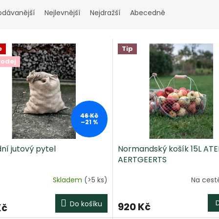
odávanější
Nejlevnější
Nejdražší
Abecedně
e
Tip
rodej
46 Kč
–21 %
ní jutový pytel
Normandský košík 15L ATE
AERTGEERTS
Skladem
(>5 ks)
Na cest
Do košíku
920 Kč
Kč