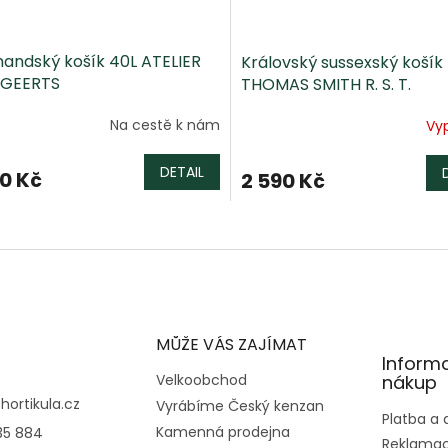
andský košík 40L ATELIER
Královský sussexský košík
GEERTS
THOMAS SMITH R. S. T.
Na cestě k nám
Vy
DETAIL
80 Kč
2 590 Kč
O
v
l
á
d
a
c
MŮŽE VÁS ZAJÍMAT
í
Inform
p
Velkoobchod
nákup
r
@
hortikula.cz
Vyrábíme Český kenzan
v
Platba a
Kamenná prodejna
35 884
k
Reklamac