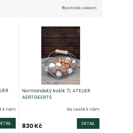
11
položek celkem
LIER
Normandský košík 7L ATELIER
AERTGEERTS
ě k nám
Na cestě k nám
Průměrné
hodnocení
produktu
DETAIL
DETAIL
830 Kč
je
5,0