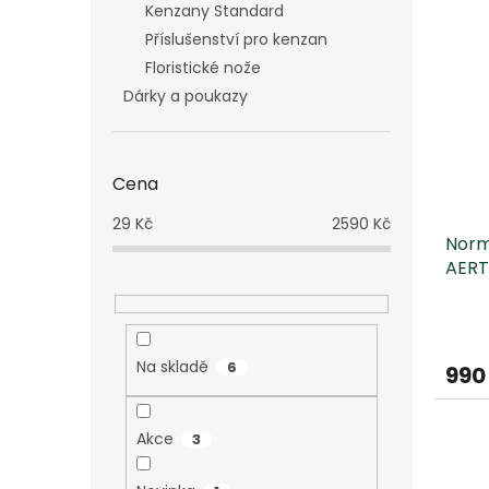
Kenzany Standard
Příslušenství pro kenzan
Floristické nože
Dárky a poukazy
Cena
29
Kč
2590
Kč
Norm
AERT
Prům
hodn
produ
Na skladě
6
990
je
5,0
z
Akce
3
5
hvězd