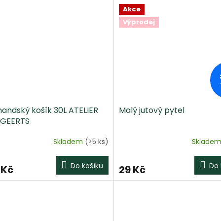
Akce
Výprodej
andský košík 30L ATELIER
Malý jutový pytel
GEERTS
Skladem
(>5 ks)
Sklade
ěrné
ocení
ktu
Do košíku
Do 
 Kč
29 Kč
iček.