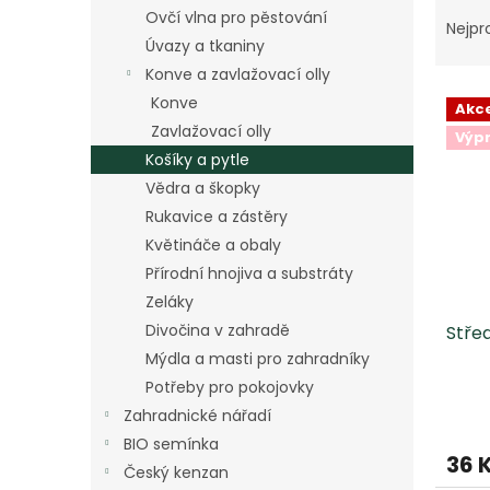
Ř
n
Ovčí vlna pro pěstování
a
e
Nejpr
Úvazy a tkaniny
z
l
e
Konve a zavlažovací olly
V
n
Konve
Akc
ý
í
Zavlažovací olly
Výp
p
p
Košíky a pytle
i
r
Vědra a škopky
s
o
p
d
Rukavice a zástěry
r
u
Květináče a obaly
o
k
Přírodní hnojiva a substráty
d
t
Zeláky
u
ů
Divočina v zahradě
Střed
k
t
Mýdla a masti pro zahradníky
ů
Potřeby pro pokojovky
Zahradnické nářadí
BIO semínka
36 
Český kenzan