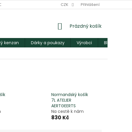
ODNÍ PODMÍNKY
PODMÍNKY OCHRANY OSOBNÍCH ÚDAJŮ
CZK
Přihlášení
M
NÁKUPNÍ
Prázdný košík
KOŠÍK
ý kenzan
Dárky a poukazy
Výrobci
Blog
šík
Normandský košík
7L ATELIER
AERTGEERTS
m
Na cestě k nám
830 Kč