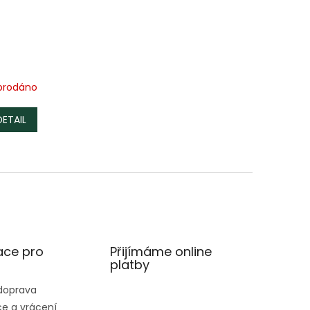
prodáno
DETAIL
ace pro
Přijímáme online
platby
 doprava
e a vrácení