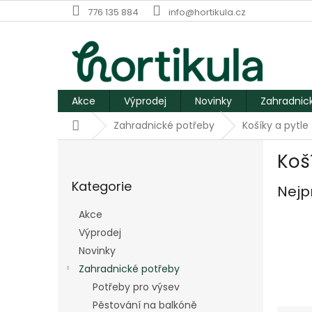
Přejít
776 135 884
info@hortikula.cz
na
obsah
Akce
Výprodej
Novinky
Zahradnic
Domů
Zahradnické potřeby
Košíky a pytle
P
Koš
o
Přeskočit
s
Kategorie
kategorie
Nejp
t
r
Akce
a
Výprodej
n
Novinky
n
í
Zahradnické potřeby
p
Potřeby pro výsev
a
Pěstování na balkóně