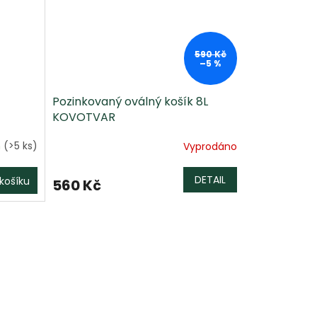
590 Kč
–5 %
Pozinkovaný oválný košík 8L
KOVOTVAR
m
(>5 ks)
Vyprodáno
DETAIL
košíku
560 Kč