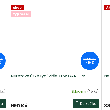
Akce
A
Výprodej
Kč
1 190 Kč
%
–16 %
Nerezové úzké rycí vidle KEW GARDENS
Ne
 ks)
Skladem
(>5 ks)
ku
Do košíku
990 Kč
38