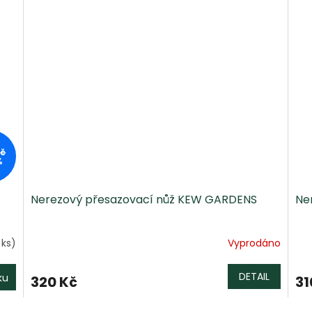
Kč
%
Nerezový přesazovací nůž KEW GARDENS
Ne
 ks)
Vyprodáno
DETAIL
ku
320 Kč
31