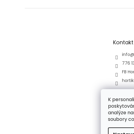
Z
á
p
a
t
Kontakt
í
info
776 1
FB Hor
horti
K personal
poskytován
analýze na
soubory co
Sleva 150 Kč na
ANO
NE