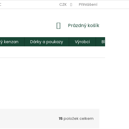
ODNÍ PODMÍNKY
PODMÍNKY OCHRANY OSOBNÍCH ÚDAJŮ
CZK
Přihlášení
M
NÁKUPNÍ
Prázdný košík
KOŠÍK
ý kenzan
Dárky a poukazy
Výrobci
Blog
15
položek celkem