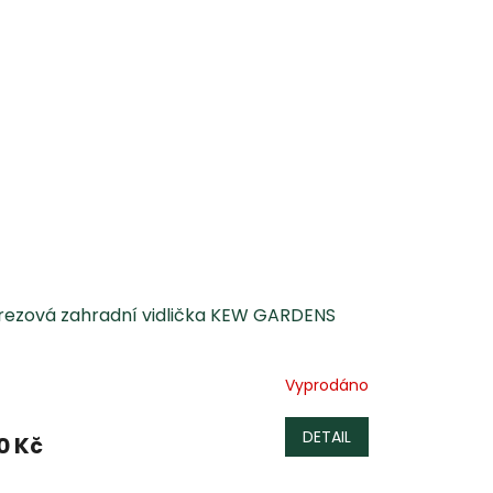
rezová zahradní vidlička KEW GARDENS
Vyprodáno
DETAIL
0 Kč