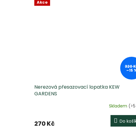
z
Akce
5
hvězdiček.
320 
–15 
Nerezová přesazovací lopatka KEW
GARDENS
Skladem
(>5
Do koší
270 Kč