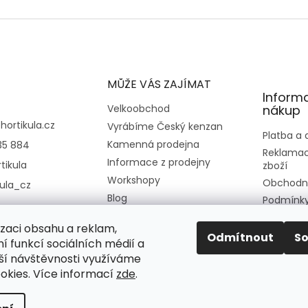
O
v
l
á
d
a
c
MŮŽE VÁS ZAJÍMAT
í
Inform
p
Velkoobchod
nákup
r
@
hortikula.cz
Vyrábíme Český kenzan
v
Platba a
Kamenná prodejna
35 884
k
Reklamac
y
Informace z prodejny
tikula
zboží
v
Workshopy
Obchodn
kula_cz
ý
Blog
p
Podmínky
i
osobních
Kontakt
s
izaci obsahu a reklam,
Moje obj
O nás
Odmítnout
S
u
í funkcí sociálních médií a
ší návštěvnosti využíváme
okies. Více informací
zde
.