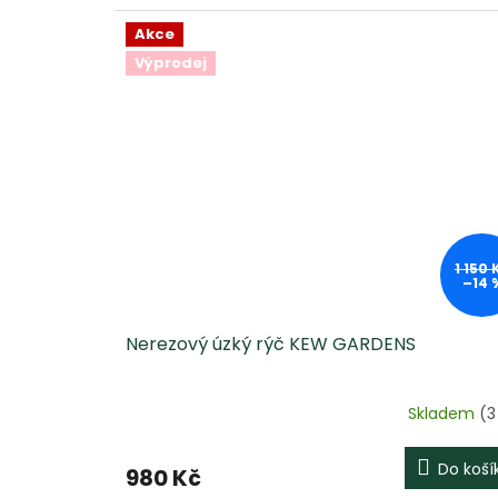
Akce
Výprodej
1 150 
–14 
Nerezový úzký rýč KEW GARDENS
Skladem
(3
Do koší
980 Kč