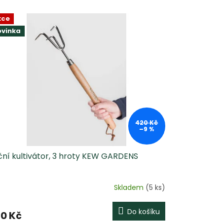
kce
ovinka
420 Kč
–9 %
ční kultivátor, 3 hroty KEW GARDENS
Skladem
(5 ks)
Do košíku
0 Kč