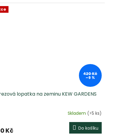
kce
420 Kč
–9 %
rezová lopatka na zeminu KEW GARDENS
Skladem
(>5 ks)
Do košíku
0 Kč