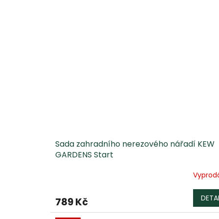
Sada zahradního nerezového nářadí KEW
GARDENS Start
Vyprod
Průměrné
hodnocení
produktu
DETAI
789 Kč
je
5,0