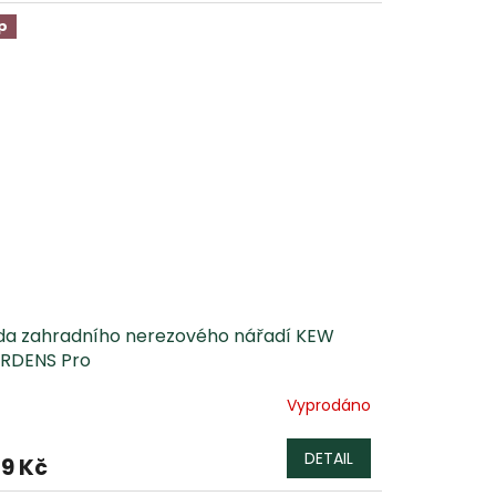
p
da zahradního nerezového nářadí KEW
RDENS Pro
Vyprodáno
DETAIL
9 Kč