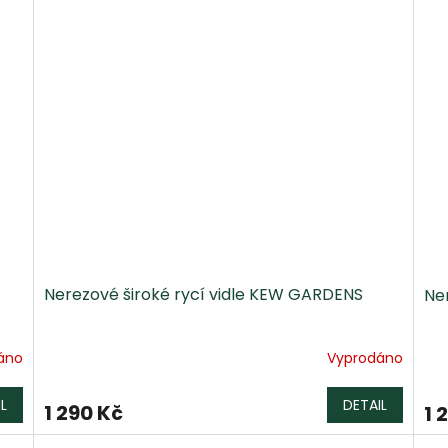
Nerezové široké rycí vidle KEW GARDENS
Ne
áno
Vyprodáno
L
DETAIL
1 290 Kč
1 