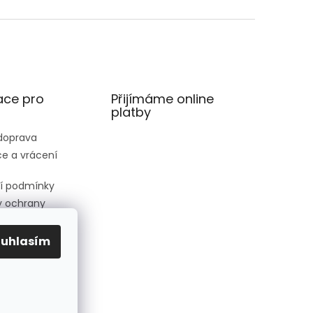
ace pro
Přijímáme online
platby
 doprava
e a vrácení
í podmínky
 ochrany
 údajů
ednávka
ouhlasím