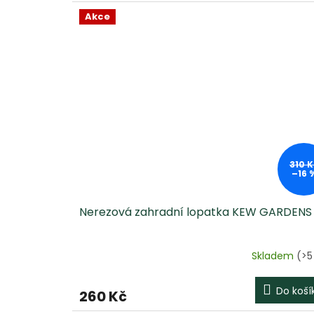
Akce
310 K
–16 
Nerezová zahradní lopatka KEW GARDENS
Skladem
(>5
Do koší
260 Kč