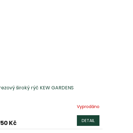
rezový široký rýč KEW GARDENS
Vyprodáno
DETAIL
250 Kč