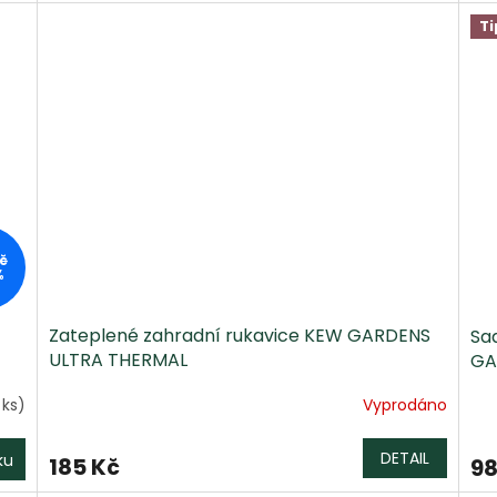
Ti
č
%
Zateplené zahradní rukavice KEW GARDENS
Sa
ULTRA THERMAL
GA
 ks)
Vyprodáno
DETAIL
ku
185 Kč
98