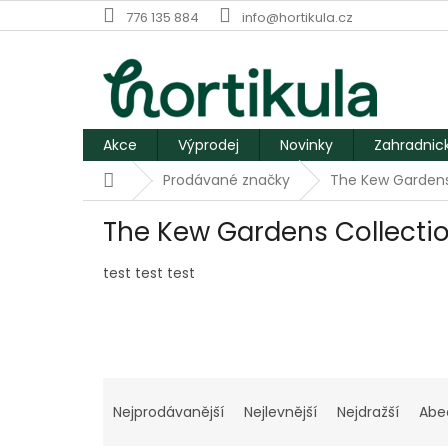
Přejít
776 135 884
info@hortikula.cz
na
obsah
Akce
Výprodej
Novinky
Zahradnic
Domů
Prodávané značky
The Kew Gardens
The Kew Gardens Collecti
test test test
Ř
a
Nejprodávanější
Nejlevnější
Nejdražší
Abe
z