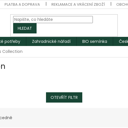
PLATBA A DOPRAVA
REKLAMACE A VRÁCENÍ ZBOŽÍ
OBCH
HLEDAT
ké potřeby
Zahradnické nářadí
BIO semínka
Česk
 Collection
on
OTEVŘÍT FILTR
cedně