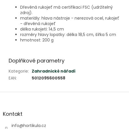
Dřevěná rukojeť má certifikaci FSC (udržitelný
zdroj).
materiály: hlava nástroje - nerezová ocel, rukojeť
- dřevěná rukojeť
délka rukojeti: 14,5 cm
rozměry hlavy lopatky: délka 18,5 cm, šířka 5 cm
hmotnost: 200 g
Doplňkové parametry
Kategorie
:
Zahradnické nářadí
EAN
:
5012095600558
Z
á
p
a
Kontakt
t
í
info
@
hortikula.cz