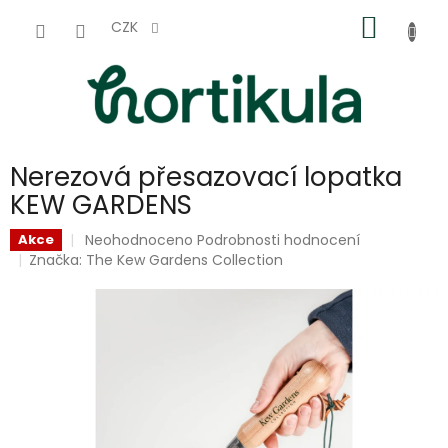
Přejít
NÁKUP
na
CZK
obsah
KOŠÍK
Nerezová přesazovací lopatka
KEW GARDENS
Průměrné
Neohodnoceno
Podrobnosti hodnocení
Akce
hodnocení
Značka:
The Kew Gardens Collection
produktu
je
0,0
z
5
hvězdiček.