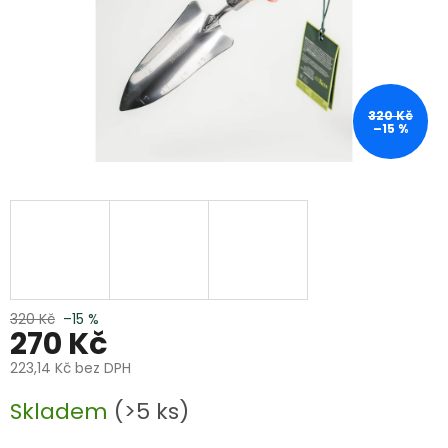
320 Kč
–15 %
320 Kč
–15 %
270 Kč
223,14 Kč bez DPH
Měrná
Skladem
(>5 ks)
cena: