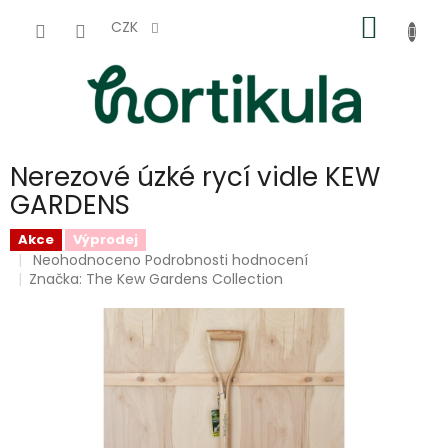
Přejít
NÁKUP
na
CZK
obsah
KOŠÍK
Nerezové úzké rycí vidle KEW
GARDENS
Akce
Výprodej
Průměrné
Neohodnoceno
Podrobnosti hodnocení
hodnocení
Značka:
The Kew Gardens Collection
produktu
je
0,0
z
5
hvězdiček.