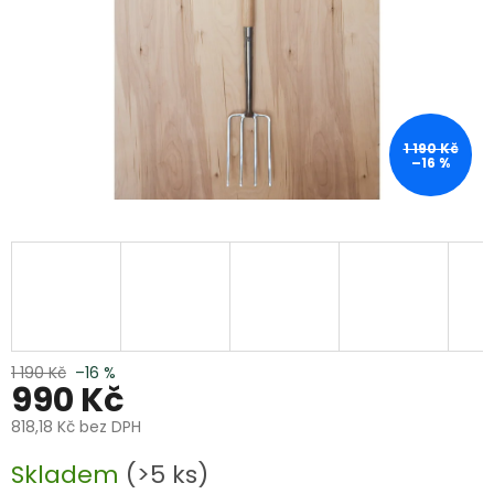
1 190 Kč
–16 %
1 190 Kč
–16 %
990 Kč
818,18 Kč bez DPH
Měrná
Skladem
(>5 ks)
cena: