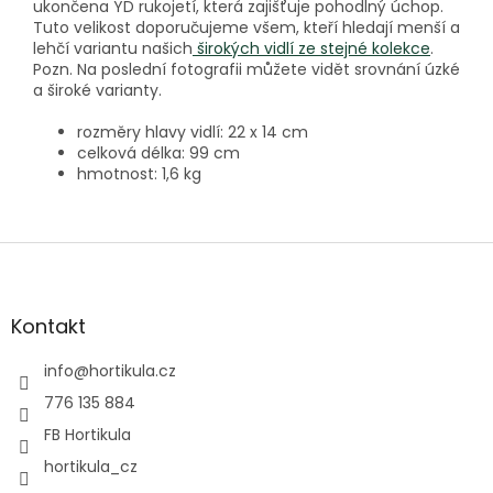
ukončena YD rukojetí, která zajišťuje pohodlný úchop.
Tuto velikost doporučujeme všem, kteří hledají menší a
lehčí variantu našich
širokých vidlí ze stejné kolekce
.
Pozn. Na poslední fotografii můžete vidět srovnání úzké
a široké varianty.
rozměry hlavy vidlí: 22 x 14 cm
celková délka: 99 cm
hmotnost: 1,6 kg
Z
á
p
a
Kontakt
t
í
info
@
hortikula.cz
776 135 884
FB Hortikula
hortikula_cz