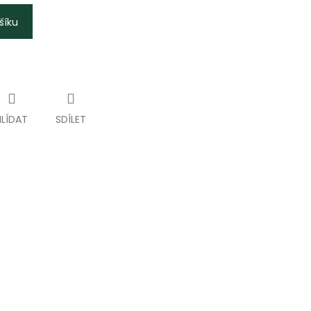
šíku
HLÍDAT
SDÍLET