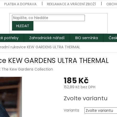
PLATBA A DOPRAVA
REKLAMACE A VRÁCENÍ ZBOŽÍ
OBCH
HLEDAT
ké potřeby
Zahradnické nářadí
BIO semínka
Česk
radní rukavice KEW GARDENS ULTRA THERMAL
ice KEW GARDENS ULTRA THERMAL
:
The Kew Gardens Collection
185 Kč
152,89 Kč bez DPH
Měrná
Zvolte variantu
cena:
Varianta