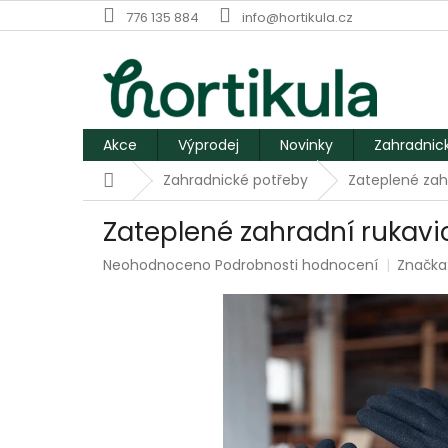
Přejít
776 135 884
info@hortikula.cz
na
obsah
Akce
Výprodej
Novinky
Zahradnic
Domů
Zahradnické potřeby
Zateplené zah
Zateplené zahradní rukav
Průměrné
Neohodnoceno
Podrobnosti hodnocení
Značka
hodnocení
produktu
je
0,0
z
5
hvězdiček.