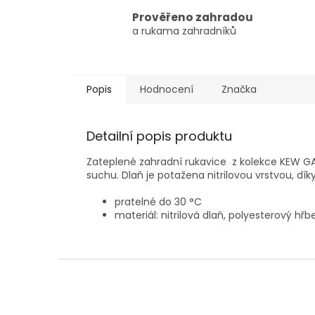
Prověřeno zahradou
a rukama zahradníků
Popis
Hodnocení
Značka
Detailní popis produktu
Zateplené zahradní rukavice z kolekce KEW GA
suchu. Dlaň je potažena nitrilovou vrstvou, dík
pratelné do 30 °C
materiál: nitrilová dlaň, polyesterový hřb
Z
á
p
a