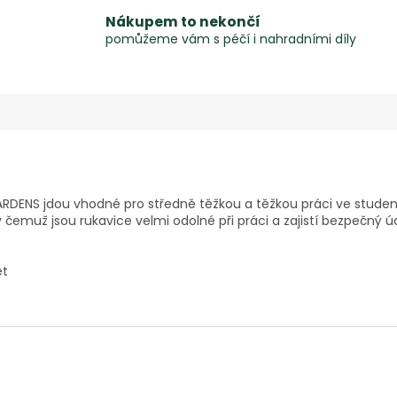
Nákupem to nekončí
pomůžeme vám s péčí i nahradními díly
RDENS jdou vhodné pro středně těžkou a těžkou práci ve studené
y čemuž jsou rukavice velmi odolné při práci a zajistí bezpečný 
et