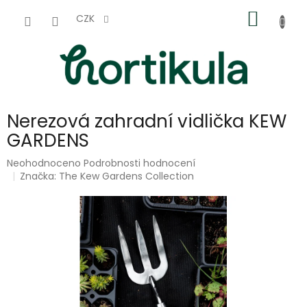
Přejít
NÁKUP
na
CZK
obsah
KOŠÍK
Nerezová zahradní vidlička KEW
GARDENS
Průměrné
Neohodnoceno
Podrobnosti hodnocení
hodnocení
Značka:
The Kew Gardens Collection
produktu
je
0,0
z
5
hvězdiček.