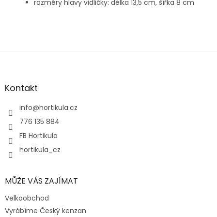
rozměry hlavy vidličky: délka 13,5 cm, šířka 8 cm
Z
á
p
a
Kontakt
t
í
info
@
hortikula.cz
776 135 884
FB Hortikula
hortikula_cz
MŮŽE VÁS ZAJÍMAT
Velkoobchod
Vyrábíme Český kenzan