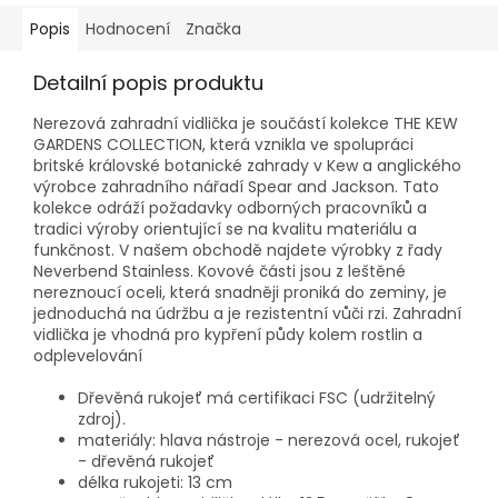
Popis
Hodnocení
Značka
Detailní popis produktu
Nerezová zahradní vidlička je součástí kolekce THE KEW
GARDENS COLLECTION, která vznikla ve spolupráci
britské královské botanické zahrady v Kew a anglického
výrobce zahradního nářadí Spear and Jackson. Tato
kolekce odráží požadavky odborných pracovníků a
tradici výroby orientující se na kvalitu materiálu a
funkčnost. V našem obchodě najdete výrobky z řady
Neverbend Stainless. Kovové části jsou z leštěné
nereznoucí oceli, která snadněji proniká do zeminy, je
jednoduchá na údržbu a je rezistentní vůči rzi. Zahradní
vidlička je vhodná pro kypření půdy kolem rostlin a
odplevelování
Dřevěná rukojeť má certifikaci FSC (udržitelný
zdroj).
materiály: hlava nástroje - nerezová ocel, rukojeť
- dřevěná rukojeť
délka rukojeti: 13 cm