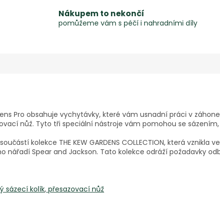
Nákupem to nekončí
pomůžeme vám s péčí i nahradními díly
ns Pro obsahuje vychytávky, které vám usnadní práci v záhonec
zovací nůž. Tyto tři speciální nástroje vám pomohou se sázením
součástí kolekce THE KEW GARDENS COLLECTION, která vznikla ve 
o nářadí Spear and Jackson. Tato kolekce odráží požadavky odbo
ý sázecí kolík
,
přesazovací nůž