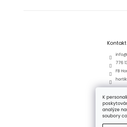
Z
á
p
a
t
Kontakt
í
info
776 1
FB Hor
horti
K personal
poskytován
analýze na
soubory co