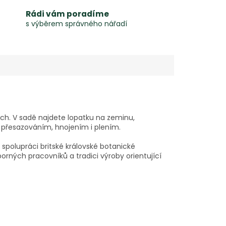
Rádi vám poradíme
s výběrem správného nářadí
h. V sadě najdete lopatku na zeminu,
, přesazováním, hnojením i plením.
spolupráci britské královské botanické
rných pracovníků a tradici výroby orientující