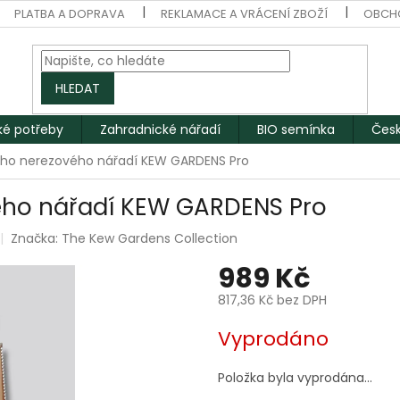
PLATBA A DOPRAVA
REKLAMACE A VRÁCENÍ ZBOŽÍ
OBCH
HLEDAT
ké potřeby
Zahradnické nářadí
BIO semínka
Česk
ího nerezového nářadí KEW GARDENS Pro
ého nářadí KEW GARDENS Pro
Značka:
The Kew Gardens Collection
989 Kč
817,36 Kč bez DPH
Měrná
Vyprodáno
cena:
Položka byla vyprodána…