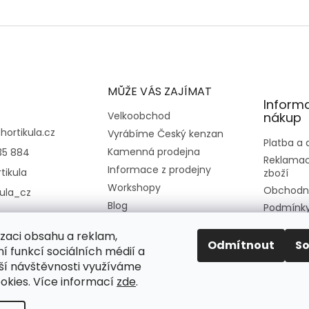
MŮŽE VÁS ZAJÍMAT
Inform
Velkoobchod
nákup
@
hortikula.cz
Vyrábíme Český kenzan
Platba a
Kamenná prodejna
35 884
Reklamac
Informace z prodejny
tikula
zboží
Workshopy
Obchodn
kula_cz
Blog
Podmínky
osobních
Kontakt
izaci obsahu a reklam,
Moje obj
O nás
Odmítnout
S
í funkcí sociálních médií a
ší návštěvnosti využíváme
okies. Více informací
zde
.