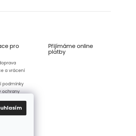
ace pro
Přijímáme online
platby
 doprava
e a vrácení
í podmínky
 ochrany
 údajů
ednávka
ouhlasím