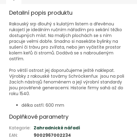
Detailní popis produktu
Rakouský srp dlouhý s kulatým listem a dřevěnou
rukojetí je ideálním ručním nářadím pro sekání těžko
dostupných míst. Na malých plochách se s ním
pracuje velmi dobře. Snadno si nasekáte bylinky na
sušení či trávu pro zvířata, nebo jen vyčistíte prostor
kolem keřů či stromů. Dodává se s nabroušeným
ostřím.
Pro větší ostrost jej doporučujeme ještě naklepat.
Výrobky z rakouské továrny Schröckenfux jsou na poli
žacích nástrojů fenoménem a její výrobní standardy
jsou prověřené generacemi. Historie firmy sahá až do
roku 1540.
délka ostří: 600 mm
Doplňkové parametry
Kategorie
:
Zahradnické nářadí
EAN
:
9002967002234