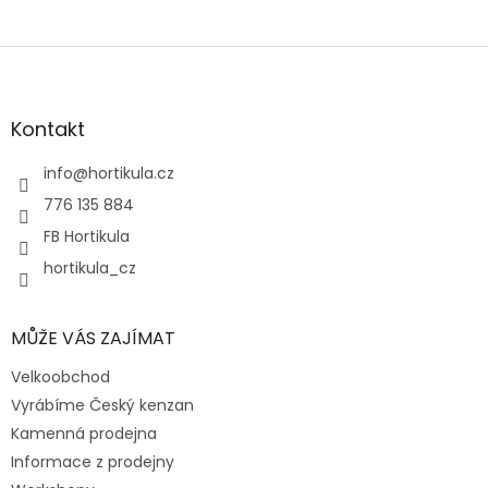
Z
á
p
a
Kontakt
t
í
info
@
hortikula.cz
776 135 884
FB Hortikula
hortikula_cz
MŮŽE VÁS ZAJÍMAT
Velkoobchod
Vyrábíme Český kenzan
Kamenná prodejna
Informace z prodejny