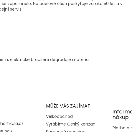
eré se zapomnělo. Na ocelové části poskytuje záruku 50 let a v
ejní servis.
nem, elektrické broušení degraduje materiál
MŮŽE VÁS ZAJÍMAT
Inform
Velkoobchod
nákup
@
hortikula.cz
Vyrábíme Český kenzan
Platba a
Kamenná prodejna