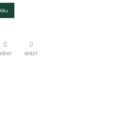
šíku
HLÍDAT
SDÍLET