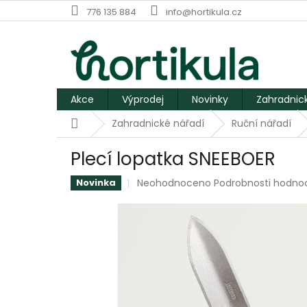
Přejít
776 135 884
info@hortikula.cz
na
obsah
Akce
Výprodej
Novinky
Zahradnic
Domů
Zahradnické nářadí
Ruční nářadí
Plecí lopatka SNEEBOER
Průměrné
Neohodnoceno
Podrobnosti hodno
Novinka
hodnocení
produktu
je
0,0
z
5
hvězdiček.