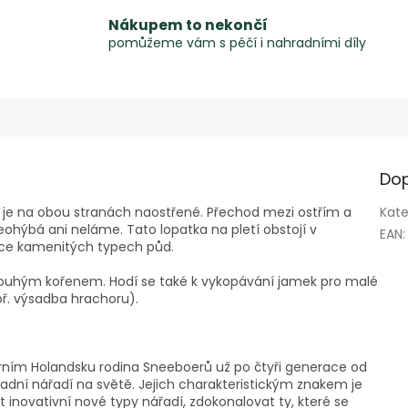
Nákupem to nekončí
pomůžeme vám s péčí i nahradními díly
Dop
ré je na obou stranách naostřené. Přechod mezi ostřím a
Kate
 neohýbá ani neláme. Tato lopatka na pletí obstojí v
EAN
:
nce kamenitých typech půd.
 dlouhým kořenem. Hodí se také k vykopávání jamek pro malé
ř. výsadba hrachoru).
rním Holandsku rodina Sneeboerů už po čtyři generace od
hradní nářadí na světě. Jejich charakteristickým znakem je
 inovativní nové typy nářadí, zdokonalovat ty, které se