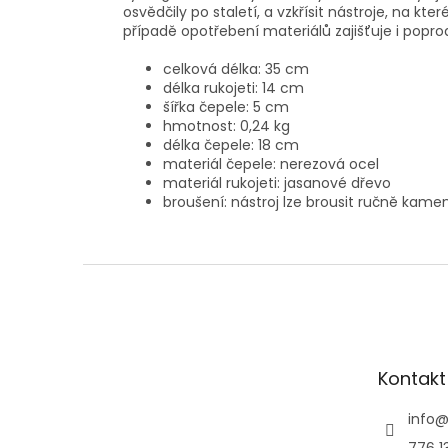
osvědčily po staletí, a vzkřísit nástroje, na kt
případě opotřebení materiálů zajišťuje i poprod
celková délka: 35 cm
délka rukojeti: 14 cm
šířka čepele: 5 cm
hmotnost: 0,24 kg
délka čepele: 18 cm
materiál čepele: nerezová ocel
materiál rukojeti: jasanové dřevo
broušení: nástroj lze brousit ručně kame
Z
á
p
a
t
Kontakt
í
info