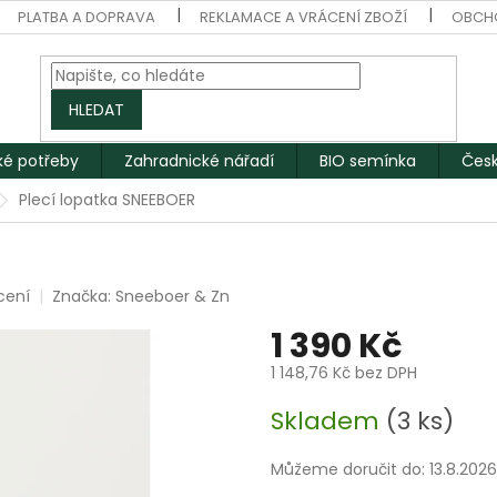
PLATBA A DOPRAVA
REKLAMACE A VRÁCENÍ ZBOŽÍ
OBCH
HLEDAT
ké potřeby
Zahradnické nářadí
BIO semínka
Česk
Plecí lopatka SNEEBOER
cení
Značka:
Sneeboer & Zn
1 390 Kč
1 148,76 Kč bez DPH
Měrná
Skladem
(3 ks)
cena:
Můžeme doručit do:
13.8.2026