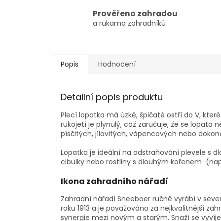
Prověřeno zahradou
a rukama zahradníků
Popis
Hodnocení
Detailní popis produktu
Plecí lopatka má úzké, špičaté ostří do V, kte
rukojetí je plynulý, což zaručuje, že se lopata
písčitých, jílovitých, vápencových nebo doko
Lopatka je ideální na odstraňování plevele s
cibulky nebo rostliny s dlouhým kořenem (nap
Ikona zahradního nářadí
Zahradní nářadí Sneeboer ručně vyrábí v seve
roku 1913 a je považováno za nejkvalitnější za
synergie mezi novým a starým. Snaží se vyvíjet