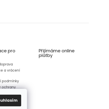
ace pro
Přijímáme online
platby
 doprava
e a vrácení
í podmínky
 ochrany
 údajů
ednávka
ouhlasím