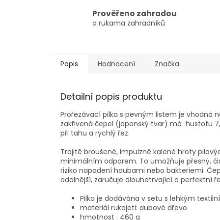
Prověřeno zahradou
a rukama zahradníků
Popis
Hodnocení
Značka
Detailní popis produktu
Prořezávací pilka s pevným listem je vhodná 
zakřivená čepel (japonský tvar) má hustotu 7
při tahu a rychlý řez.
Trojitě broušené, impulzně kalené hroty pilový
minimálním odporem. To umožňuje přesný, čistý
riziko napadení houbami nebo bakteriemi. Čepel
odolnější, zaručuje dlouhotrvající a perfektní ře
Pilka je dodávána v setu s lehkým texti
materiál rukojeti: dubové dřevo
hmotnost : 460 g