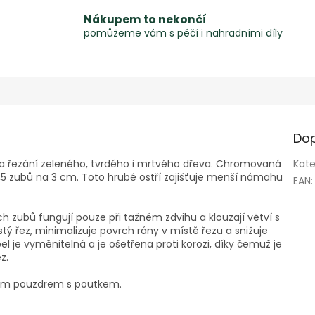
Nákupem to nekončí
pomůžeme vám s péčí i nahradními díly
Dop
na řezání zeleného, tvrdého i mrtvého dřeva. Chromovaná
Kate
,5 zubů na 3 cm. Toto hrubé ostří zajišťuje menší námahu
EAN
:
ch zubů fungují pouze při tažném zdvihu a klouzají větví s
 řez, minimalizuje povrch rány v místě řezu a snižuje
 je vyměnitelná a je ošetřena proti korozi, díky čemuž je
z.
lním pouzdrem s poutkem.