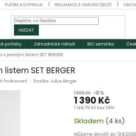
PLATBA A DOPRAVA
REKLAMACE A VRÁCENÍ ZBOŽÍ
OBCH
HLEDAT
ké potřeby
Zahradnické nářadí
BIO semínka
Česk
ka s pevným listem SET BERGER
m listem SET BERGER
ti hodnocení
Značka:
Julius Berger
1 590 Kč
–12 %
1 390 Kč
1 148,76 Kč bez DPH
Měrná
Skladem
(4 ks)
cena:
Můžeme doručit do:
13.8.2026