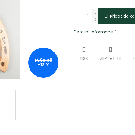
Přidat do ko
Detailní informace
TISK
ZEPTAT SE
1 590 Kč
–12 %