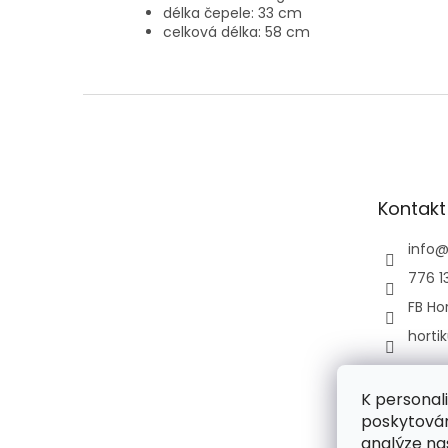
délka čepele: 33 cm
celková délka: 58 cm
Z
á
p
a
t
Kontakt
í
info
776 1
FB Hor
horti
K personal
poskytován
analýze na