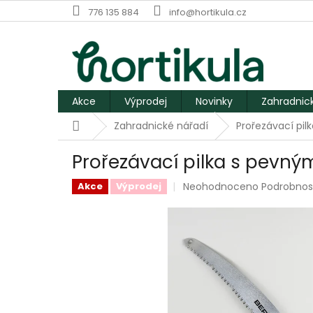
Přejít
776 135 884
info@hortikula.cz
na
obsah
Akce
Výprodej
Novinky
Zahradnic
Domů
Zahradnické nářadí
Prořezávací pil
Prořezávací pilka s pevný
Průměrné
Neohodnoceno
Podrobnos
Akce
Výprodej
hodnocení
produktu
je
0,0
z
5
hvězdiček.