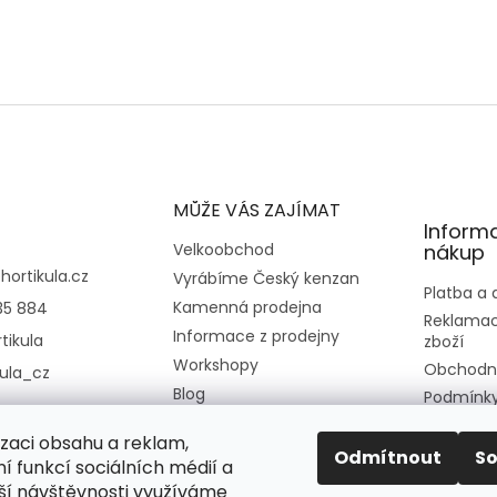
MŮŽE VÁS ZAJÍMAT
Inform
Velkoobchod
nákup
@
hortikula.cz
Vyrábíme Český kenzan
Platba a
Kamenná prodejna
35 884
Reklamac
Informace z prodejny
tikula
zboží
Workshopy
Obchodn
kula_cz
Blog
Podmínky
osobních
Kontakt
izaci obsahu a reklam,
Moje obj
O nás
Odmítnout
S
í funkcí sociálních médií a
ší návštěvnosti využíváme