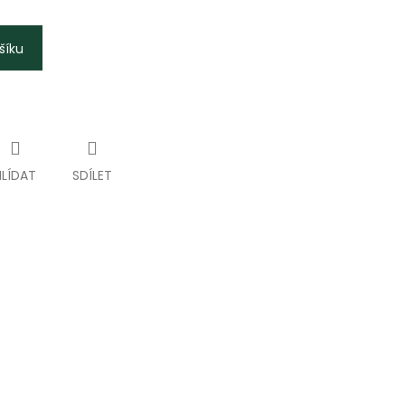
šíku
HLÍDAT
SDÍLET