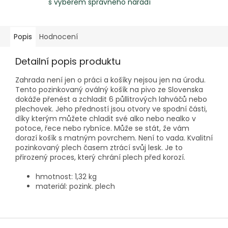
s výběrem správného nářadí
Popis
Hodnocení
Detailní popis produktu
Zahrada není jen o práci a košíky nejsou jen na úrodu.
Tento pozinkovaný oválný košík na pivo ze Slovenska
dokáže přenést a zchladit 6 půllitrových lahváčů nebo
plechovek. Jeho předností jsou otvory ve spodní části,
díky kterým můžete chladit své alko nebo nealko v
potoce, řece nebo rybníce. Může se stát, že vám
dorazí košík s matným povrchem. Není to vada. Kvalitní
pozinkovaný plech časem ztrácí svůj lesk. Je to
přirozený proces, který chrání plech před korozí.
hmotnost: 1,32 kg
materiál: pozink. plech
Z