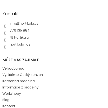
á
p
a
Kontakt
t
í
info
@
hortikula.cz
776 135 884
FB Hortikula
hortikula_cz
MŮŽE VÁS ZAJÍMAT
Velkoobchod
Vyrábíme Český kenzan
Kamenná prodejna
Informace z prodejny
Workshopy
Blog
Kontakt