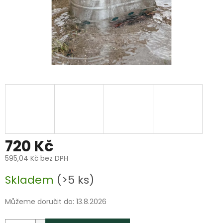
720 Kč
595,04 Kč bez DPH
Měrná
Skladem
(>5 ks)
cena:
Můžeme doručit do:
13.8.2026