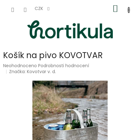
Přejít
NÁKUP
na
CZK
obsah
KOŠÍK
Košík na pivo KOVOTVAR
Průměrné
Neohodnoceno
Podrobnosti hodnocení
hodnocení
Značka:
Kovotvar v. d.
produktu
je
0,0
z
5
hvězdiček.