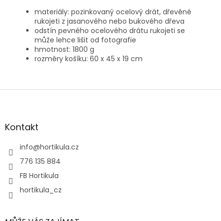
materiály: pozinkovaný ocelový drát, dřevěné
rukojeti z jasanového nebo bukového dřeva
odstín pevného ocelového drátu rukojeti se
může lehce lišit od fotografie
hmotnost: 1800 g
rozměry košíku: 60 x 45 x 19 cm
Z
á
p
a
Kontakt
t
í
info
@
hortikula.cz
776 135 884
FB Hortikula
hortikula_cz