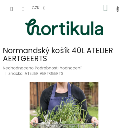
Přejít
NÁKUP
na
CZK
obsah
KOŠÍK
Normandský košík 40L ATELIER
AERTGEERTS
Průměrné
Neohodnoceno
Podrobnosti hodnocení
hodnocení
Značka:
ATELIER AERTGEERTS
produktu
je
0,0
z
5
hvězdiček.