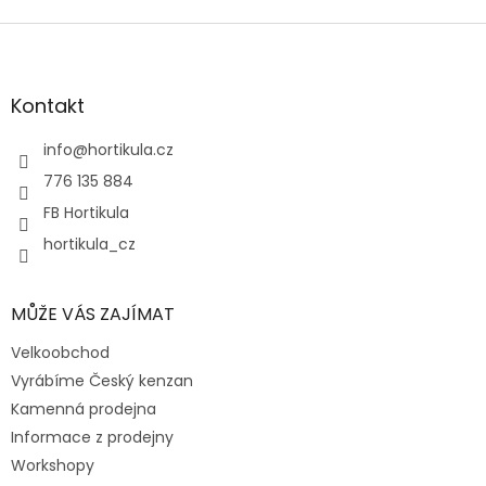
Z
á
p
a
Kontakt
t
í
info
@
hortikula.cz
776 135 884
FB Hortikula
hortikula_cz
MŮŽE VÁS ZAJÍMAT
Velkoobchod
Vyrábíme Český kenzan
Kamenná prodejna
Informace z prodejny
Workshopy