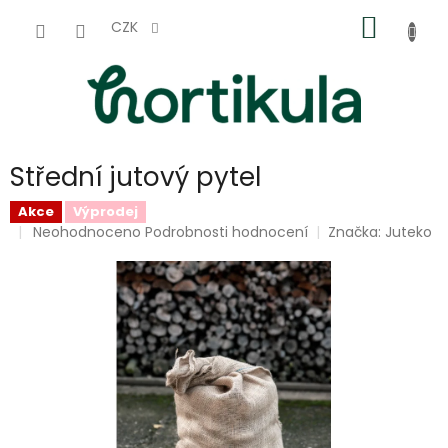
Přejít
NÁKUP
na
CZK
obsah
KOŠÍK
Střední jutový pytel
Akce
Výprodej
Průměrné
Neohodnoceno
Podrobnosti hodnocení
Značka:
Juteko
hodnocení
produktu
je
0,0
z
5
hvězdiček.