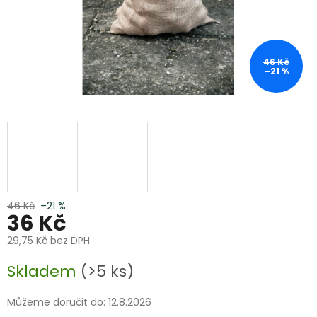
46 Kč
–21 %
46 Kč
–21 %
36 Kč
29,75 Kč bez DPH
Měrná
Skladem
(>5 ks)
cena:
Můžeme doručit do:
12.8.2026