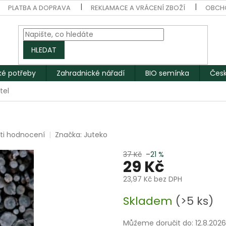
PLATBA A DOPRAVA
REKLAMACE A VRÁCENÍ ZBOŽÍ
OBCH
HLEDAT
ké potřeby
Zahradnické nářadí
BIO semínka
Česk
tel
ti hodnocení
Značka:
Juteko
37 Kč
–21 %
29 Kč
23,97 Kč bez DPH
Měrná
Skladem
(>5 ks)
cena:
Můžeme doručit do:
12.8.2026