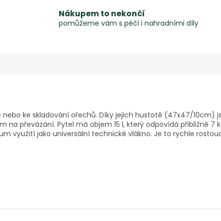
Nákupem to nekončí
pomůžeme vám s péčí i nahradními díly
oce nebo ke skladování ořechů. Díky jejich hustotě (47x47/10cm) 
na převázání. Pytel má objem 15 l, který odpovídá přibližně 7 k
rum využití jako universální technické vlákno. Je to rychle rostou