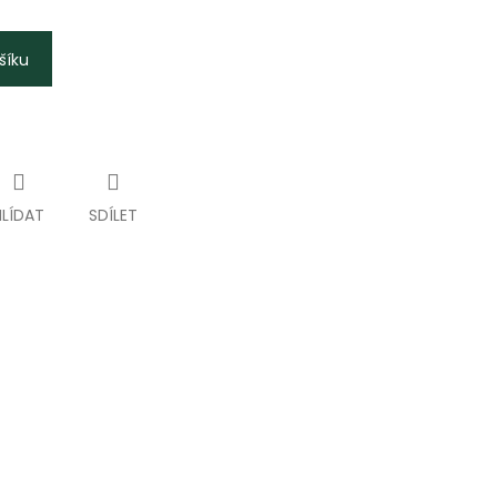
šíku
HLÍDAT
SDÍLET