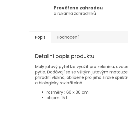
Prověřeno zahradou
a rukama zahradníků
Popis
Hodnocení
Detailní popis produktu
Malý jutový pytel lze využít pro zeleninu, ov
pytle. Dodávají se se všitým jutovým motouzem 
přírodní vlákno, oblíbené pro jeho široké spekt
a biologicky rozložitelná.
rozměry : 60 x 30 cm
objem: 15 l
Z