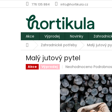
Přejít
776 135 884
info@hortikula.cz
na
obsah
Akce
Výprodej
Novinky
Zahradnic
Domů
Zahradnické potřeby
Malý jutový py
Malý jutový pytel
Průměrné
Neohodnoceno
Podrobnos
Akce
Výprodej
hodnocení
produktu
je
0,0
z
5
hvězdiček.