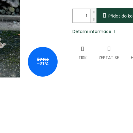
Přidat do ko
Detailní informace
TISK
ZEPTAT SE
37 Kč
–21 %