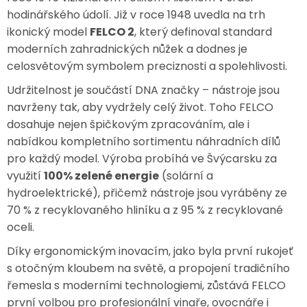
hodinářského údolí. Již v roce 1948 uvedla na trh
ikonický model
FELCO 2
, který definoval standard
moderních zahradnických nůžek a dodnes je
celosvětovým symbolem preciznosti a spolehlivosti.
Udržitelnost je součástí DNA značky – nástroje jsou
navrženy tak, aby vydržely celý život. Toho FELCO
dosahuje nejen špičkovým zpracováním, ale i
nabídkou kompletního sortimentu náhradních dílů
pro každý model. Výroba probíhá ve Švýcarsku za
využití
100% zelené energie
(solární a
hydroelektrické), přičemž nástroje jsou vyráběny ze
70 % z recyklovaného hliníku a z 95 % z recyklované
oceli.
Díky ergonomickým inovacím, jako byla první rukojeť
s otočným kloubem na světě, a propojení tradičního
řemesla s moderními technologiemi, zůstává FELCO
první volbou pro profesionální vinaře, ovocnáře i