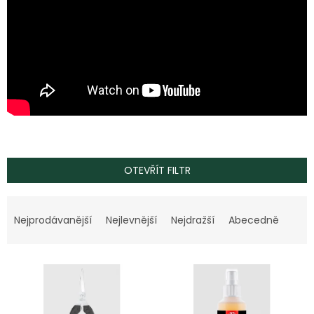
OTEVŘÍT FILTR
Ř
a
Nejprodávanější
Nejlevnější
Nejdražší
Abecedně
z
e
V
n
ý
í
p
p
i
r