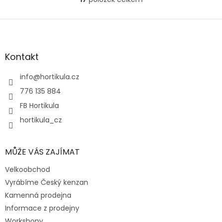
O
v
l
Z
á
á
d
p
a
a
Kontakt
c
t
í
í
info
@
hortikula.cz
p
r
776 135 884
v
FB Hortikula
k
y
hortikula_cz
v
ý
p
MŮŽE VÁS ZAJÍMAT
i
s
Velkoobchod
u
Vyrábíme Český kenzan
Kamenná prodejna
Informace z prodejny
Workshopy