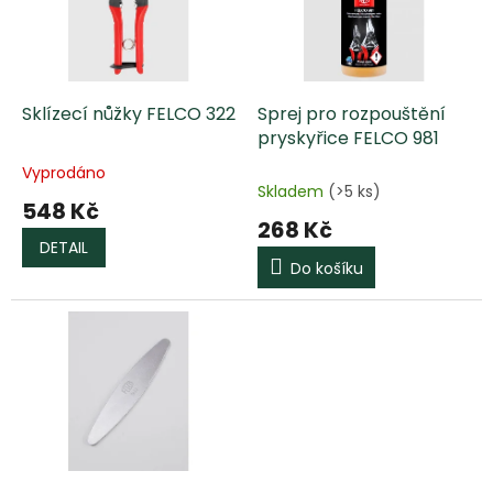
s
o
p
d
r
u
o
k
d
t
Sklízecí nůžky FELCO 322
Sprej pro rozpouštění
u
ů
pryskyřice FELCO 981
k
Vyprodáno
Průměrné
t
Skladem
(>5 ks)
hodnocení
548 Kč
ů
produktu
268 Kč
je
DETAIL
5,0
Do košíku
z
5
hvězdiček.