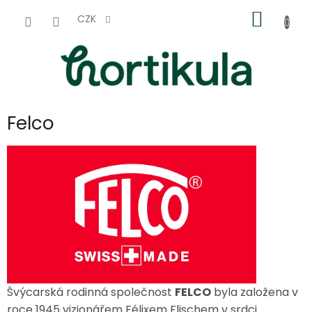
Přejít
NÁKUP
na
CZK
obsah
KOŠÍK
Felco
Švýcarská rodinná společnost
FELCO
byla založena v
roce 1945 vizionářem Félixem Flischem v srdci