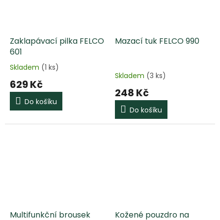
Zaklapávací pilka FELCO
Mazací tuk FELCO 990
601
Skladem
(1 ks)
Průměrné
Skladem
(3 ks)
hodnocení
629 Kč
produktu
248 Kč
je
Do košíku
5,0
Do košíku
z
5
hvězdiček.
Multifunkční brousek
Kožené pouzdro na