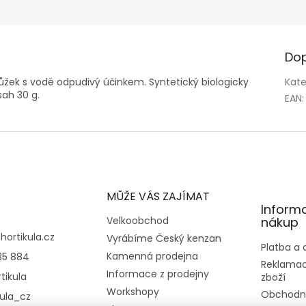
Dop
ůžek s vodě odpudivý účinkem. Syntetický biologicky
Kate
sah 30 g.
EAN
:
MŮŽE VÁS ZAJÍMAT
Inform
Velkoobchod
nákup
@
hortikula.cz
Vyrábíme Český kenzan
Platba a
Kamenná prodejna
35 884
Reklamac
Informace z prodejny
tikula
zboží
Workshopy
Obchodn
kula_cz