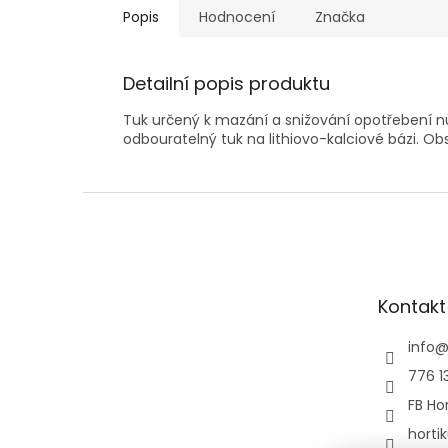
Popis
Hodnocení
Značka
Detailní popis produktu
Tuk určený k mazání a snižování opotřebení n
odbouratelný tuk na lithiovo-kalciové bázi. Ob
Z
á
p
a
t
Kontakt
í
info
776 1
FB Hor
horti