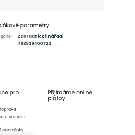
lňkové parametry
gorie
:
Zahradnické nářadí
783929400723
ace pro
Přijímáme online
platby
 doprava
e a vrácení
í podmínky