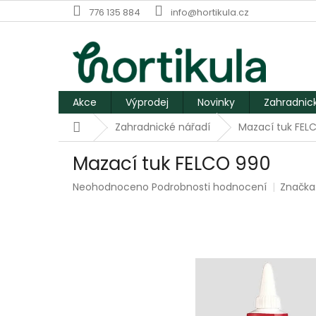
Přejít
776 135 884
info@hortikula.cz
na
obsah
Akce
Výprodej
Novinky
Zahradnic
Domů
Zahradnické nářadí
Mazací tuk FEL
Mazací tuk FELCO 990
Průměrné
Neohodnoceno
Podrobnosti hodnocení
Značka
hodnocení
produktu
je
0,0
z
5
hvězdiček.