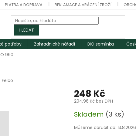
PLATBA A DOPRAVA
REKLAMACE A VRÁCENÍ ZBOŽÍ
OBCH
HLEDAT
ké potřeby
Zahradnické nářadí
BIO semínka
Česk
CO 990
:
Felco
248 Kč
204,96 Kč bez DPH
Měrná
Skladem
(3 ks)
cena:
Můžeme doručit do:
13.8.2026