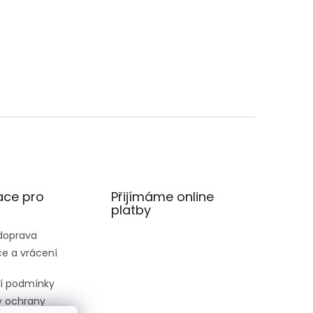
ace pro
Přijímáme online
platby
 doprava
e a vrácení
í podmínky
 ochrany