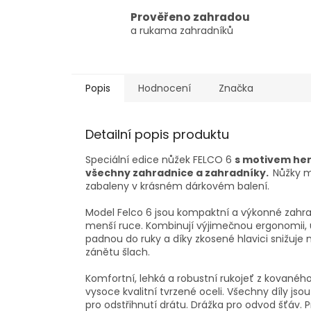
Prověřeno zahradou
a rukama zahradníků
Popis
Hodnocení
Značka
Detailní popis produktu
Speciální edice nůžek FELCO 6
s motivem her
všechny zahradnice a zahradníky.
Nůžky m
zabaleny v krásném dárkovém balení.
Model Felco 6 jsou kompaktní a výkonné zahradn
menší ruce. Kombinují výjimečnou ergonomii, u
padnou do ruky a díky zkosené hlavici snižuj
zánětu šlach.
Komfortní, lehká a robustní rukojeť z kovaného h
vysoce kvalitní tvrzené oceli. Všechny díly j
pro odstřihnutí drátu. Drážka pro odvod šťáv. P