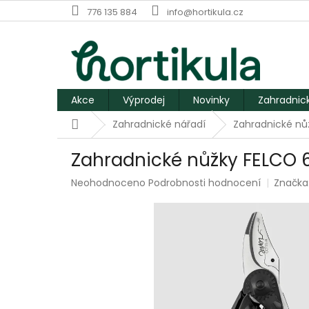
Přejít
776 135 884
info@hortikula.cz
na
obsah
Akce
Výprodej
Novinky
Zahradnic
Domů
Zahradnické nářadí
Zahradnické nů
Zahradnické nůžky FELCO 6
Průměrné
Neohodnoceno
Podrobnosti hodnocení
Značka
hodnocení
produktu
je
0,0
z
5
hvězdiček.