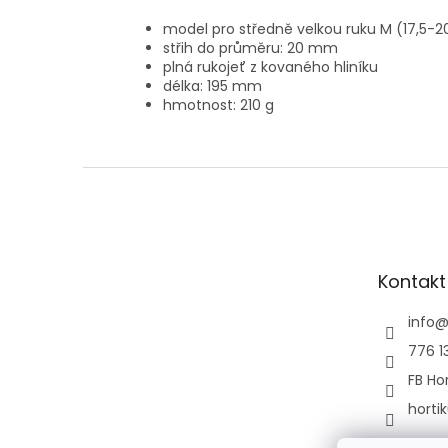
model pro středně velkou ruku M (17,5-
střih do průměru: 20 mm
plná rukojeť z kovaného hliníku
délka: 195 mm
hmotnost: 210 g
Z
á
p
a
t
Kontakt
í
info
776 1
FB Hor
horti