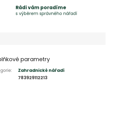
Rádi vám poradíme
s výběrem správného nářadí
lňkové parametry
gorie
:
Zahradnické nářadí
783929112213