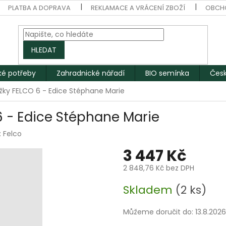
PLATBA A DOPRAVA
REKLAMACE A VRÁCENÍ ZBOŽÍ
OBCH
HLEDAT
ké potřeby
Zahradnické nářadí
BIO semínka
Česk
žky FELCO 6 - Edice Stéphane Marie
 - Edice Stéphane Marie
:
Felco
3 447 Kč
2 848,76 Kč bez DPH
Měrná
Skladem
(2 ks)
cena:
Můžeme doručit do:
13.8.2026