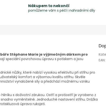
Nákupem to nekončí
pomůžeme vám s péčí i nahradními díly
Dop
báře Stéphane Marie je výjimečným dárkem pro
Kate
ají speciální povrchovou úpravu s potiskem a jsou
EAN
:
ické nůžky, které nabízí vysokou efektivitu při střihu pro
živatelský komfort a výbornou kvalitu střihu. Skvěle
e množství vynaložené síly a předchází možnému vzniku
liníku s doživotní zárukou. Ostří a protiostří je vyrobeno z
sou snadno vyměnitelné. Jednoduché nastavení střihu. Drážka
rotiskluzová úprava rukojeti.