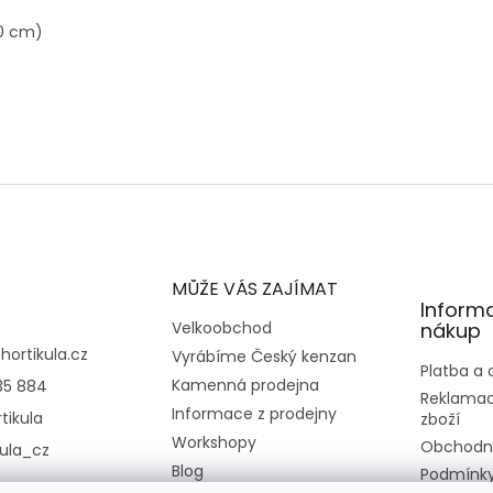
20 cm)
MŮŽE VÁS ZAJÍMAT
Inform
Velkoobchod
nákup
@
hortikula.cz
Vyrábíme Český kenzan
Platba a
Kamenná prodejna
35 884
Reklamac
Informace z prodejny
tikula
zboží
Workshopy
Obchodn
kula_cz
Blog
Podmínky