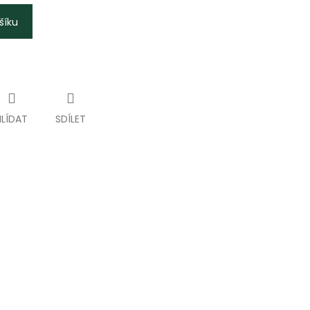
šíku
HLÍDAT
SDÍLET