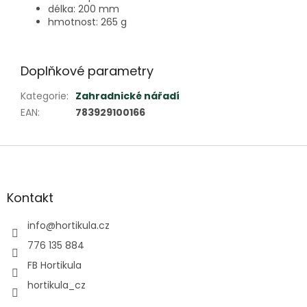
délka: 200 mm
hmotnost: 265 g
Doplňkové parametry
Kategorie
:
Zahradnické nářadí
EAN
:
783929100166
Z
á
p
a
Kontakt
t
í
info
@
hortikula.cz
776 135 884
FB Hortikula
hortikula_cz