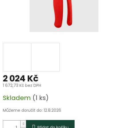
2 024 Kč
1 672,73 Kč bez DPH
Měrná
Skladem
(1 ks)
cena:
Můžeme doručit do:
12.8.2026
Přidat do košíku