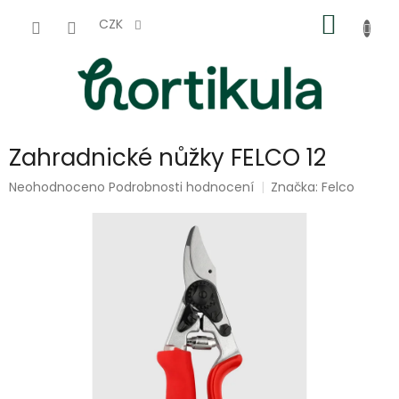
Přejít
NÁKUP
na
CZK
obsah
KOŠÍK
Zahradnické nůžky FELCO 12
Průměrné
Neohodnoceno
Podrobnosti hodnocení
Značka:
Felco
hodnocení
produktu
je
0,0
z
5
hvězdiček.