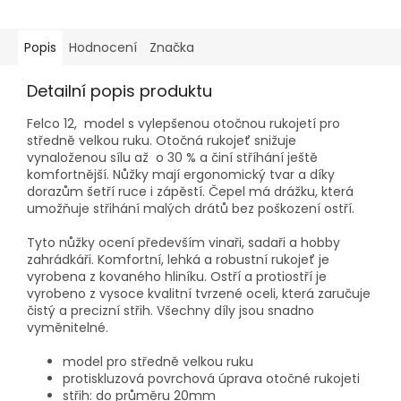
Popis
Hodnocení
Značka
Detailní popis produktu
Felco 12, model s vylepšenou otočnou rukojetí pro
středně velkou ruku. Otočná rukojeť snižuje
vynaloženou sílu až o 30 % a činí stříhání ještě
komfortnější. Nůžky mají ergonomický tvar a díky
dorazům šetří ruce i zápěstí. Čepel má drážku, která
umožňuje střihání malých drátů bez poškození ostří.
Tyto nůžky ocení především vinaři, sadaři a hobby
zahrádkáři. Komfortní, lehká a robustní rukojeť je
vyrobena z kovaného hliníku. Ostří a protiostří je
vyrobeno z vysoce kvalitní tvrzené oceli, která zaručuje
čistý a precizní střih. Všechny díly jsou snadno
vyměnitelné.
model pro středně velkou ruku
protiskluzová povrchová úprava otočné rukojeti
střih: do průměru 20mm