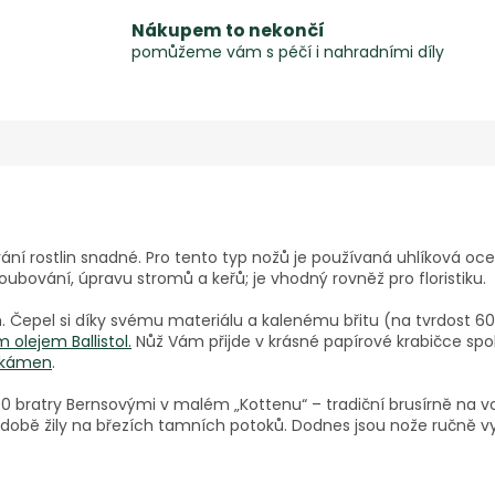
Nákupem to nekončí
pomůžeme vám s péčí i nahradními díly
ání rostlin snadné. Pro tento typ nožů je používaná uhlíková ocel,
 roubování, úpravu stromů a keřů; je vhodný rovněž pro floristiku.
 Čepel si díky svému materiálu a kalenému břitu (na tvrdost 60 H
 olejem Ballistol.
Nůž Vám přijde v krásné papírové krabičce sp
ý kámen
.
40 bratry Bernsovými v malém „Kottenu“ – tradiční brusírně na
té době žily na březích tamních potoků. Dodnes jsou nože ručně 