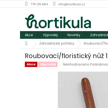
Přejít
776 135 884
info@hortikula.cz
na
obsah
Akce
Výprodej
Novinky
Zahradnic
Domů
Zahradnické potřeby
Roubovací/flor
Roubovací/floristický nůž 
Průměrné
Neohodnoceno
Podrobnos
Akce
Výprodej
hodnocení
produktu
je
0,0
z
5
hvězdiček.