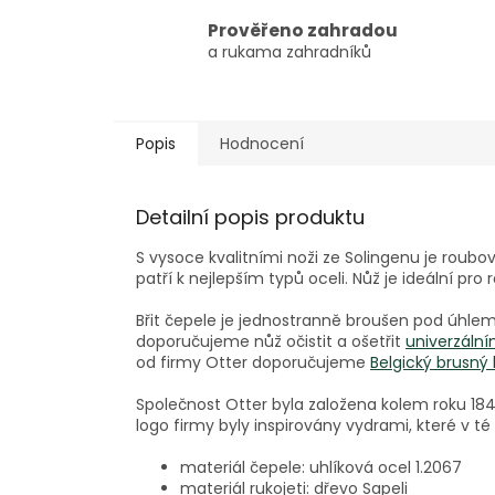
Prověřeno zahradou
a rukama zahradníků
Popis
Hodnocení
Detailní popis produktu
S vysoce kvalitními noži ze Solingenu je roubov
patří k nejlepším typů oceli. Nůž je ideální pro
Břit čepele je jednostranně broušen pod úhlem.
doporučujeme nůž očistit a ošetřit
univerzálním
od firmy Otter doporučujeme
Belgický brusn
Společnost Otter byla založena kolem roku 18
logo firmy byly inspirovány vydrami, které v 
materiál čepele: uhlíková ocel 1.2067
materiál rukojeti: dřevo Sapeli