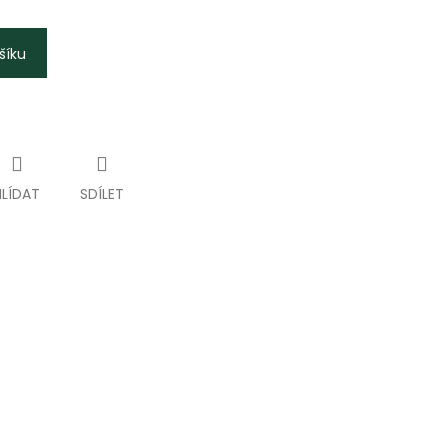
šíku
HLÍDAT
SDÍLET