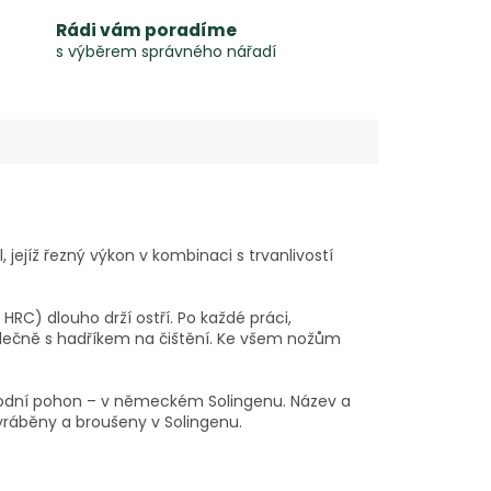
Rádi vám poradíme
s výběrem správného nářadí
 jejíž řezný výkon v kombinaci s trvanlivostí
RC) dlouho drží ostří. Po každé práci,
olečně s hadříkem na čištění. Ke všem nožům
 vodní pohon – v německém Solingenu. Název a
vyráběny a broušeny v Solingenu.