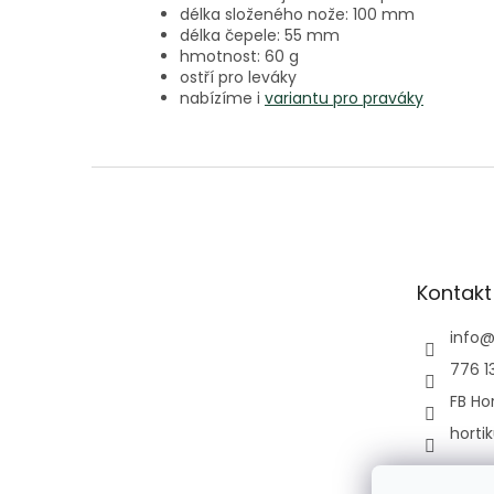
délka složeného nože: 100 mm
délka čepele: 55 mm
hmotnost: 60 g
ostří pro leváky
nabízíme i
variantu pro praváky
Z
á
p
a
t
Kontakt
í
info
776 1
FB Hor
horti