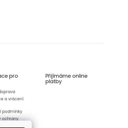
ace pro
Přijímáme online
platby
 doprava
e a vrácení
í podmínky
 ochrany
 údajů