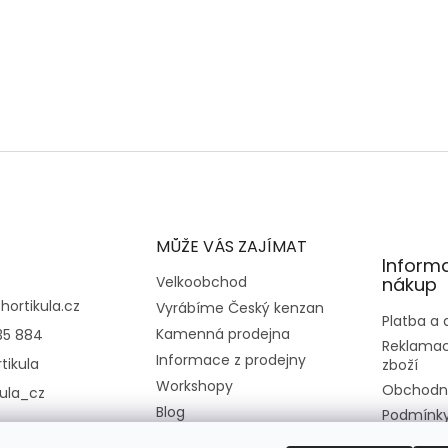
MŮŽE VÁS ZAJÍMAT
Inform
Velkoobchod
nákup
@
hortikula.cz
Vyrábíme Český kenzan
Platba a
Kamenná prodejna
35 884
Reklamac
Informace z prodejny
tikula
zboží
Workshopy
Obchodn
kula_cz
Blog
Podmínky
osobních
Kontakt