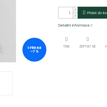
Přidat do ko
Detailní informace
TISK
ZEPTAT SE
1 790 Kč
–7 %