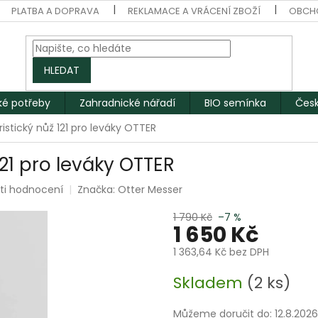
PLATBA A DOPRAVA
REKLAMACE A VRÁCENÍ ZBOŽÍ
OBCH
HLEDAT
ké potřeby
Zahradnické nářadí
BIO semínka
Česk
istický nůž 121 pro leváky OTTER
121 pro leváky OTTER
ti hodnocení
Značka:
Otter Messer
1 790 Kč
–7 %
1 650 Kč
1 363,64 Kč bez DPH
Měrná
Skladem
(2 ks)
cena:
Můžeme doručit do:
12.8.2026