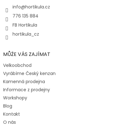
t
í
info
@
hortikula.cz
776 135 884
FB Hortikula
hortikula_cz
MŮŽE VÁS ZAJÍMAT
Velkoobchod
Vyrábíme Český kenzan
Kamenná prodejna
Informace z prodejny
Workshopy
Blog
Kontakt
O nás