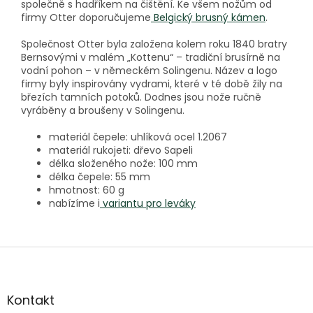
společně s hadříkem na čištění. Ke všem nožům od
firmy Otter doporučujeme
Belgický brusný kámen
.
Společnost Otter byla založena kolem roku 1840 bratry
Bernsovými v malém „Kottenu“ – tradiční brusírně na
vodní pohon – v německém Solingenu. Název a logo
firmy byly inspirovány vydrami, které v té době žily na
březích tamních potoků. Dodnes jsou nože ručně
vyráběny a broušeny v Solingenu.
materiál čepele: uhlíková ocel 1.2067
materiál rukojeti: dřevo Sapeli
délka složeného nože: 100 mm
délka čepele: 55 mm
hmotnost: 60 g
nabízíme i
variantu pro leváky
Z
á
p
a
Kontakt