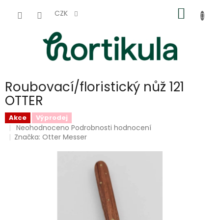
Přejít
NÁKUP
na
CZK
obsah
KOŠÍK
Roubovací/floristický nůž 121
OTTER
Akce
Výprodej
Průměrné
Neohodnoceno
Podrobnosti hodnocení
hodnocení
Značka:
Otter Messer
produktu
je
0,0
z
5
hvězdiček.