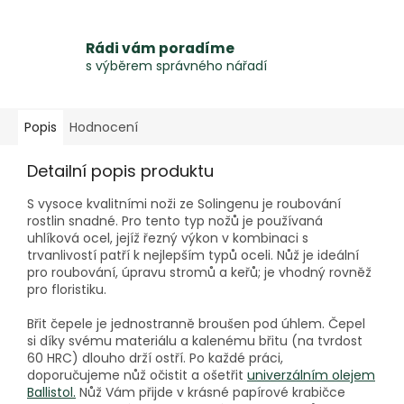
Rádi vám poradíme
s výběrem správného nářadí
Popis
Hodnocení
Detailní popis produktu
S vysoce kvalitními noži ze Solingenu je roubování
rostlin snadné. Pro tento typ nožů je používaná
uhlíková ocel, jejíž řezný výkon v kombinaci s
trvanlivostí patří k nejlepším typů oceli. Nůž je ideální
pro roubování, úpravu stromů a keřů; je vhodný rovněž
pro floristiku.
Břit čepele je jednostranně broušen pod úhlem. Čepel
si díky svému materiálu a kalenému břitu (na tvrdost
60 HRC) dlouho drží ostří. Po každé práci,
doporučujeme nůž očistit a ošetřit
univerzálním olejem
Ballistol.
Nůž Vám přijde v krásné papírové krabičce