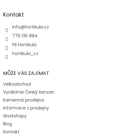
á
d
p
a
a
Kontakt
c
t
í
í
info
@
hortikula.cz
p
r
776 135 884
v
FB Hortikula
k
y
hortikula_cz
v
ý
p
MŮŽE VÁS ZAJÍMAT
i
s
Velkoobchod
u
Vyrábíme Český kenzan
Kamenná prodejna
Informace z prodejny
Workshopy
Blog
Kontakt