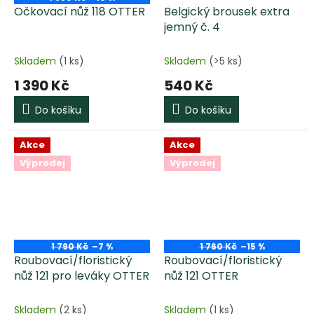
Očkovací nůž 118 OTTER
Belgický brousek extra
jemný č. 4
Skladem
(1 ks)
Skladem
(>5 ks)
1 390 Kč
540 Kč
Do košíku
Do košíku
Akce
Akce
Výprodej
Výprodej
1 790 Kč
–7 %
1 760 Kč
–15 %
Roubovací/floristický
Roubovací/floristický
nůž 121 pro leváky OTTER
nůž 121 OTTER
Skladem
(2 ks)
Skladem
(1 ks)