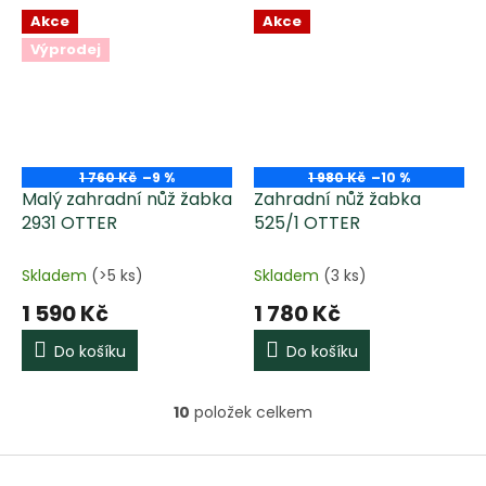
Akce
Akce
Výprodej
1 760 Kč
–9 %
1 980 Kč
–10 %
Malý zahradní nůž žabka
Zahradní nůž žabka
2931 OTTER
525/1 OTTER
Skladem
(>5 ks)
Skladem
(3 ks)
1 590 Kč
1 780 Kč
Do košíku
Do košíku
10
položek celkem
O
v
l
Z
á