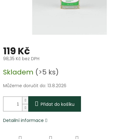
119 Kč
98,35 Kč bez DPH
Měrná
Skladem
(>5 ks)
cena:
Můžeme doručit do:
13.8.2026
Přidat do košíku
Detailní informace