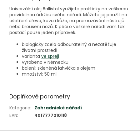
Univerzální olej Ballistol využijete prakticky na veškerou
pravidelnou údržbu svého nářadí. Můžete jej použít na
ošetření dřeva, kovu i kůže, na promazávání nástrojů
nebo broušení nožů. K péči o veškeré nářadí vám tak
postačí pouze jeden přípravek.
biologicky zcela odbouratelný a nezatěžuje
životní prostředí
varianta
ve spreji
vyrobeno v Německu
balení: skleněná lahvička s olejem
množství: 50 ml
Doplňkové parametry
Kategorie
:
Zahradnické nářadí
EAN
:
4017777210118
Z