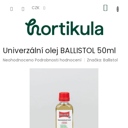
Přejít
NÁKUP
na
CZK
obsah
KOŠÍK
Univerzální olej BALLISTOL 50ml
Průměrné
Neohodnoceno
Podrobnosti hodnocení
Značka:
Ballistol
hodnocení
produktu
je
0,0
z
5
hvězdiček.