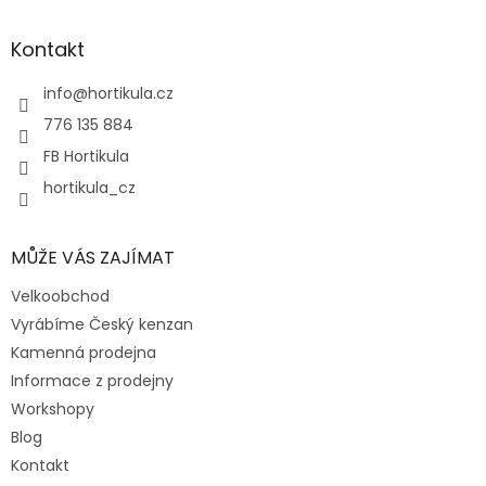
á
p
a
Kontakt
t
í
info
@
hortikula.cz
776 135 884
FB Hortikula
hortikula_cz
MŮŽE VÁS ZAJÍMAT
Velkoobchod
Vyrábíme Český kenzan
Kamenná prodejna
Informace z prodejny
Workshopy
Blog
Kontakt