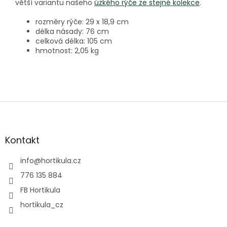
větší variantu našeho
úzkého
rýče ze stejné kolekce
.
rozměry rýče: 29 x 18,9 cm
délka násady: 76 cm
celková délka: 105 cm
hmotnost: 2,05 kg
Z
á
p
a
Kontakt
t
í
info
@
hortikula.cz
776 135 884
FB Hortikula
hortikula_cz