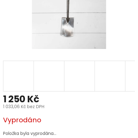
1 250 Kč
1 033,06 Kč bez DPH
Měrná
Vyprodáno
cena:
Položka byla vyprodána…