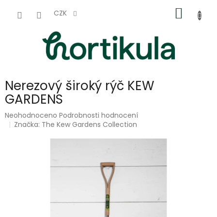
Přejít
NÁKUP
na
CZK
obsah
KOŠÍK
Nerezový široký rýč KEW
GARDENS
Průměrné
Neohodnoceno
Podrobnosti hodnocení
hodnocení
Značka:
The Kew Gardens Collection
produktu
je
0,0
z
5
hvězdiček.