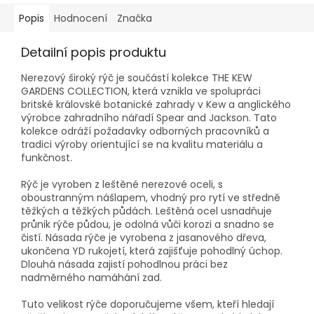
Popis
Hodnocení
Značka
Detailní popis produktu
Nerezový široký rýč je součástí kolekce THE KEW
GARDENS COLLECTION, která vznikla ve spolupráci
britské královské botanické zahrady v Kew a anglického
výrobce zahradního nářadí Spear and Jackson. Tato
kolekce odráží požadavky odborných pracovníků a
tradici výroby orientující se na kvalitu materiálu a
funkčnost.
Rýč je vyroben z leštěné nerezové oceli, s
oboustranným nášlapem, vhodný pro rytí ve středně
těžkých a těžkých půdách. Leštěná ocel usnadňuje
průnik rýče půdou, je odolná vůči korozi a snadno se
čistí. Násada rýče je vyrobena z jasanového dřeva,
ukončena YD rukojetí, která zajišťuje pohodlný úchop.
Dlouhá násada zajistí pohodlnou práci bez
nadměrného namáhání zad.
Tuto velikost rýče doporučujeme všem, kteří hledají