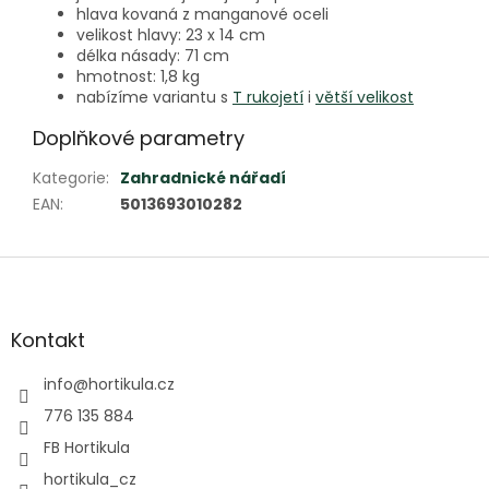
hlava kovaná z manganové oceli
velikost hlavy: 23 x 14 cm
délka násady: 71 cm
hmotnost: 1,8 kg
nabízíme variantu s
T rukojetí
i
větší velikost
Doplňkové parametry
Kategorie
:
Zahradnické nářadí
EAN
:
5013693010282
Z
á
p
a
Kontakt
t
í
info
@
hortikula.cz
776 135 884
FB Hortikula
hortikula_cz