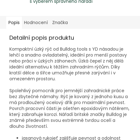
s výběrem správného nářadí
Popis
Hodnocení
Značka
Detailní popis produktu
Kompaktní úzký rýč od Bulldog tools s YD násadou je
lehčí a snadno ovladatelný, ideální pro menší postavy
nebo práci v úzkých záhonech. Úzká čepel z něj dělá
ideální alternativu k těžším zahradním rýčům. Díky
kratší délce a šířce umožňuje přesné zarývání i v
omezeném prostoru.
Spolehlivý pomocník pro jemnější zahradnické práce
bez zbytečné námahy. Rýč je kovaný z jednoho kusu a
má prodloužený ocelový dřík pro maximální pevnost.
Povrch pracovní části je ošetřen epoxidovým nátěrem,
který zabraňuje korozi. Nářadí britské značky Bulldog je
známé především svou extrémně tvrdou ocelí a
dlouho životností.
jasanová rukojeť zajišťuje pevnost a odolnost