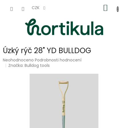
Přejít
NÁKUP
na
CZK
obsah
KOŠÍK
Úzký rýč 28" YD BULLDOG
Průměrné
Neohodnoceno
Podrobnosti hodnocení
hodnocení
Značka:
Bulldog tools
produktu
je
0,0
z
5
hvězdiček.