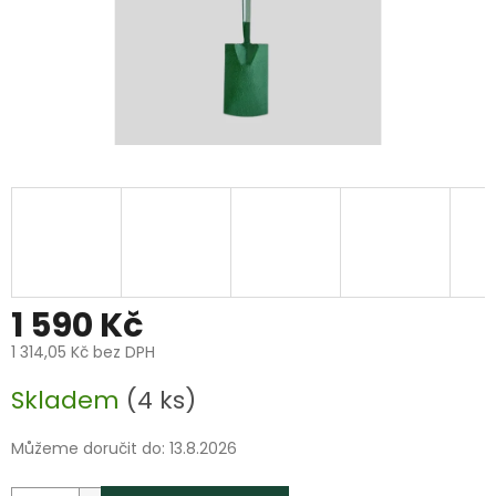
1 590 Kč
1 314,05 Kč bez DPH
Měrná
Skladem
(4 ks)
cena:
Můžeme doručit do:
13.8.2026