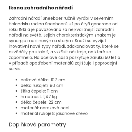
Ikona zahradního nářadí
Zahradní nářadí Sneeboer ručně vyrábí v severním
Holandsku rodina Sneeboerů už po čtyři generace od
roku 1913 a je považováno za nejkvalitnější zahradní
nářadí na světě. Jejich charakteristickým znakem je
synergie mezi novým a starým. Snaží se vyvíjet
inovativní nové typy nářadí, zdokonalovat ty, které se
osvědčily po staletí, a vzkřísit nástroje, na které se
zapomnělo. Na ocelové části poskytuje záruku 50 let a
v případě opotřebení materiálů zajišťuje i poprodejní
servis.
celková délka: 107 cm
délka rukojeti: 90 cm
šířka čepele: 11 cm
hmotnost: 1,47 kg
délka čepele: 22 cm
materiál: nerezová ocel
materiál rukojeti: jasanové dřevo
Doplňkové parametry