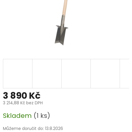
3 890 Kč
3 214,88 Kč bez DPH
Měrná
Skladem
(1 ks)
cena:
Můžeme doručit do:
13.8.2026