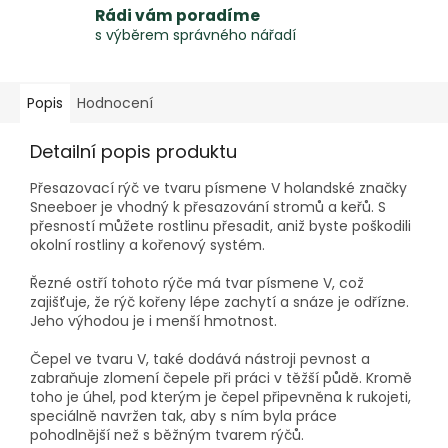
Rádi vám poradíme
s výběrem správného nářadí
Popis
Hodnocení
Detailní popis produktu
Přesazovací rýč ve tvaru písmene V holandské značky
Sneeboer je vhodný k přesazování stromů a keřů. S
přesností můžete rostlinu přesadit, aniž byste poškodili
okolní rostliny a kořenový systém.
Řezné ostří tohoto rýče má tvar písmene V, což
zajišťuje, že rýč kořeny lépe zachytí a snáze je odřízne.
Jeho výhodou je i menší hmotnost.
Čepel ve tvaru V, také dodává nástroji pevnost a
zabraňuje zlomení čepele při práci v těžší půdě. Kromě
toho je úhel, pod kterým je čepel připevněna k rukojeti,
speciálně navržen tak, aby s ním byla práce
pohodlnější než s běžným tvarem rýčů.