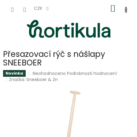
Přejít
NÁKUP
na
CZK
obsah
KOŠÍK
Přesazovací rýč s nášlapy
SNEEBOER
Průměrné
Neohodnoceno
Podrobnosti hodnocení
Novinka
hodnocení
Značka:
Sneeboer & Zn
produktu
je
0,0
z
5
hvězdiček.