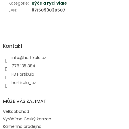
Kategorie
:
Rýče a rycí vidle
EAN
:
8715093030507
Z
á
p
a
Kontakt
t
í
info
@
hortikula.cz
776 135 884
FB Hortikula
hortikula_cz
MŮŽE VÁS ZAJÍMAT
Velkoobchod
Vyrábíme Český kenzan
Kamenná prodejna