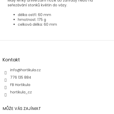
Malý lehký univerzální nožík do zahrady nebo na
seřezávání stonků květin do vázy.
délka ostří: 60 mm
hmotnost: 175 g
celková délka: 60 mm
Z
á
p
a
Kontakt
t
í
info
@
hortikula.cz
776 135 884
FB Hortikula
hortikula_cz
MŮŽE VÁS ZAJÍMAT