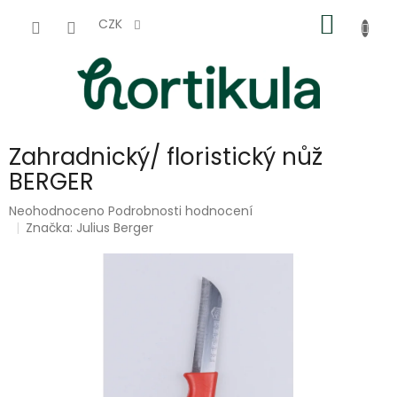
Přejít
NÁKUP
na
CZK
obsah
KOŠÍK
Zahradnický/ floristický nůž
BERGER
Průměrné
Neohodnoceno
Podrobnosti hodnocení
hodnocení
Značka:
Julius Berger
produktu
je
0,0
z
5
hvězdiček.