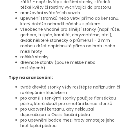
zátěž - např.: květy s delšími stonky, středně
těžké květy či rostliny vyčnívající do prostoru
aranžování svátečních vazeb
upevnění stromků nebo větví přímo do kenzanu,
který dokáže nahradit nádobu s pískem
všeobecně vhodné pro silnější stonky (např. růže,
gerbera, tulipán, karafiát, chryzantéma, atd.),
avšak některé stonečky o průměru 1 - 2 mm
mohou držet napíchnuté přímo na hrotu nebo
mezi hroty
měkké stonky
dřevnaté stonky (pouze měkké nebo
rozštěpené)
Tipy na aranžování:
tvrdé dřevité stonky vždy rozštěpte naříznutím či
rozklepáním kladívkem
pro aranži s tenkými stonky použijte floristickou
pásku, která slouží pro omotání konce stonků
pro ukotvení kenzanu, aby neklouzal
doporučujeme Oasis fixační pásku
pro upevnění bodce mezi hroty omotejte jeho
hrot lepící páskou