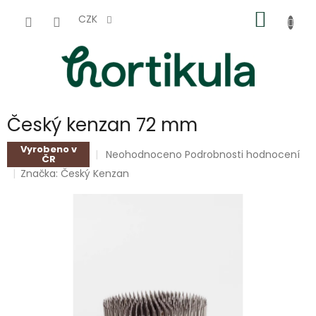
Přejít
NÁKUP
na
CZK
obsah
KOŠÍK
Český kenzan 72 mm
Vyrobeno v
Průměrné
Neohodnoceno
Podrobnosti hodnocení
ČR
hodnocení
Značka:
Český Kenzan
produktu
je
0,0
z
5
hvězdiček.