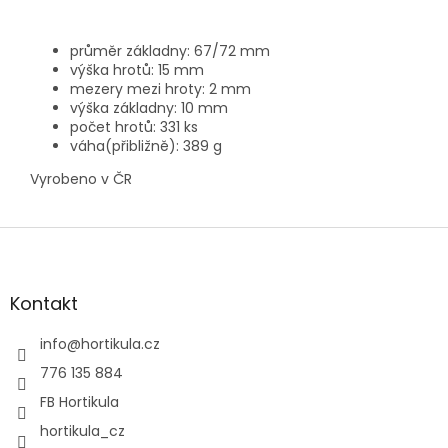
průměr základny: 67/72 mm
výška hrotů: 15 mm
mezery mezi hroty: 2 mm
výška základny: 10 mm
počet hrotů: 331 ks
váha(přibližně): 389 g
Vyrobeno v ČR
Z
á
p
a
Kontakt
t
í
info
@
hortikula.cz
776 135 884
FB Hortikula
hortikula_cz