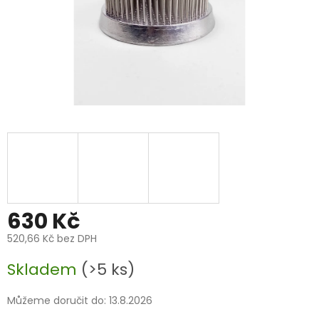
630 Kč
520,66 Kč bez DPH
Měrná
Skladem
(>5 ks)
cena:
Můžeme doručit do:
13.8.2026