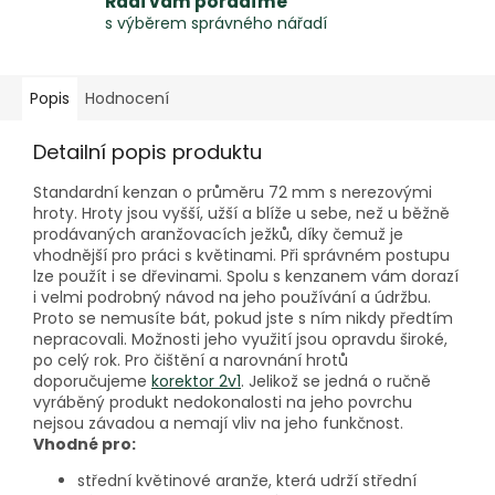
Rádi vám poradíme
s výběrem správného nářadí
Popis
Hodnocení
Detailní popis produktu
Standardní kenzan o průměru 72 mm s nerezovými
hroty. Hroty jsou vyšší, užší a blíže u sebe, než u běžně
prodávaných aranžovacích ježků, díky čemuž je
vhodnější pro práci s květinami. Při správném postupu
lze použít i se dřevinami. Spolu s kenzanem vám dorazí
i velmi podrobný návod na jeho používání a údržbu.
Proto se nemusíte bát, pokud jste s ním nikdy předtím
nepracovali. Možnosti jeho využití jsou opravdu široké,
po celý rok. Pro čištění a narovnání hrotů
doporučujeme
korektor 2v1
. Jelikož se jedná o ručně
vyráběný produkt nedokonalosti na jeho povrchu
nejsou závadou a nemají vliv na jeho funkčnost.
Vhodné pro:
střední květinové aranže, která udrží střední