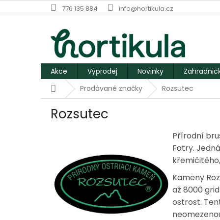
Přejít
776 135 884
info@hortikula.cz
na
obsah
Akce
Výprodej
Novinky
Zahradnic
Domů
Prodávané značky
Rozsutec
Rozsutec
Přírodní b
Fatry. Jedn
křemičitého,
Kameny Rozs
až 8000 grid)
ostrost. Te
neomezenou 