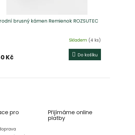
írodní brusný kámen Remienok ROZSUTEC
Skladem
(4 ks)
Do košíku
0 Kč
ace pro
Přijímáme online
platby
 doprava