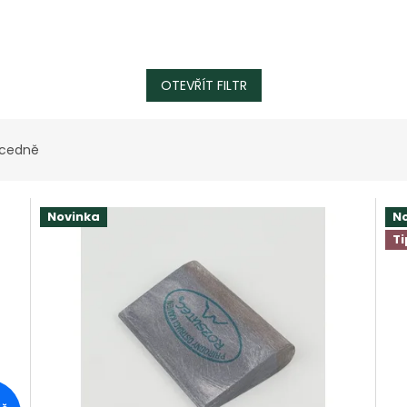
OTEVŘÍT FILTR
cedně
Novinka
N
Ti