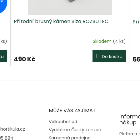
Kč
%
Přírodní brusný kámen Slza ROZSUTEC
Př
 ks)
Skladem
(4 ks)
ku
Do košíku
490 Kč
56
O
v
l
á
d
a
c
MŮŽE VÁS ZAJÍMAT
í
Inform
p
Velkoobchod
nákup
r
@
hortikula.cz
Vyrábíme Český kenzan
v
Platba a
Kamenná prodejna
35 884
k