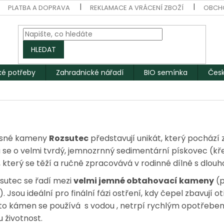
PLATBA A DOPRAVA
REKLAMACE A VRÁCENÍ ZBOŽÍ
OBCH
HLEDAT
ké potřeby
Zahradnické nářadí
BIO semínka
Česk
rusné kameny
Rozsutec
představují unikát, který pochází
á se o velmi tvrdý, jemnozrnný sedimentární pískovec 
 který se těží a ručně zpracovává v rodinné dílně s dlouho
utec se řadí mezi
velmi jemné obtahovací kameny
(p
. Jsou ideální pro finální fázi ostření, kdy čepel zbavují ot
nto kámen se používá s vodou , netrpí rychlým opotřeben
životnost.