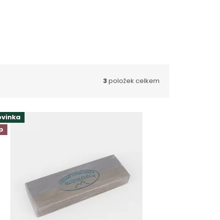
3
položek celkem
ovinka
p