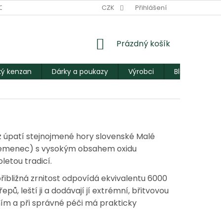
ODNÍ PODMÍNKY
PODMÍNKY OCHRANY OSOBNÍCH ÚDAJŮ
CZK
Přihlášení
M
NÁKUPNÍ
Prázdný košík
KOŠÍK
ý kenzan
Dárky a poukazy
Výrobci
Blog
 z úpatí stejnojmené hory slovenské Malé
(křemenec) s vysokým obsahem oxidu
letou tradicí.
řibližná zrnitost odpovídá ekvivalentu 6000
řepů, leští ji a dodávají jí extrémní, břitvovou
ím a při správné péči má prakticky