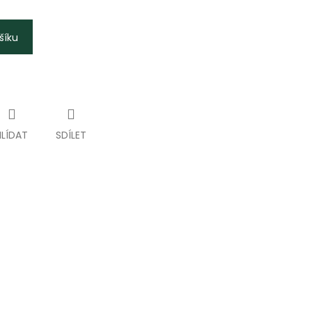
šíku
HLÍDAT
SDÍLET