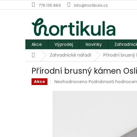
Přejít
776 135 884
info@hortikula.cz
na
obsah
Akce
Výprodej
Novinky
Zahradnic
Domů
Zahradnické nářadí
Přírodní brusn
Přírodní brusný kámen Os
Průměrné
Neohodnoceno
Podrobnosti hodnocen
Akce
hodnocení
produktu
je
0,0
z
5
hvězdiček.