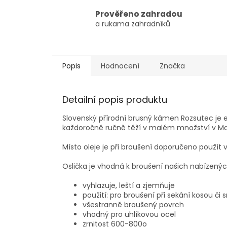
Prověřeno zahradou
a rukama zahradníků
Popis
Hodnocení
Značka
Detailní popis produktu
Slovenský přírodní brusný kámen Rozsutec je e
každoročně ručně těží v malém množství v Malé
Místo oleje je při broušení doporučeno použí
Oslička je vhodná k broušení našich nabízenýc
vyhlazuje, leští a zjemňuje
použití: pro broušení při sekání kosou č
všestranně broušený povrch
vhodný pro uhlíkovou ocel
zrnitost 600-800o