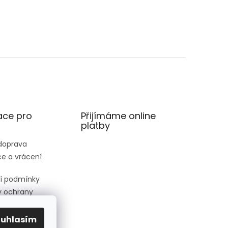
ace pro
Přijímáme online
platby
 doprava
e a vrácení
í podmínky
 ochrany
 údajů
ednávka
ouhlasím