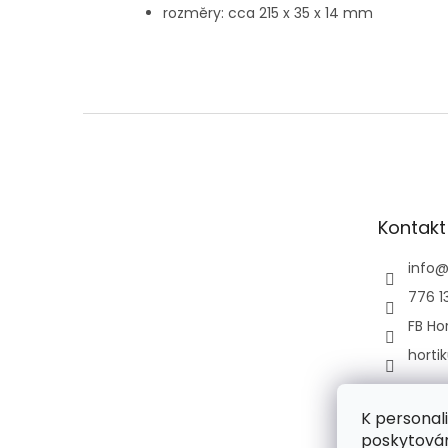
rozměry: cca 215 x 35 x 14 mm
Z
á
p
a
t
Kontakt
í
info
776 1
FB Hor
horti
K personal
poskytován