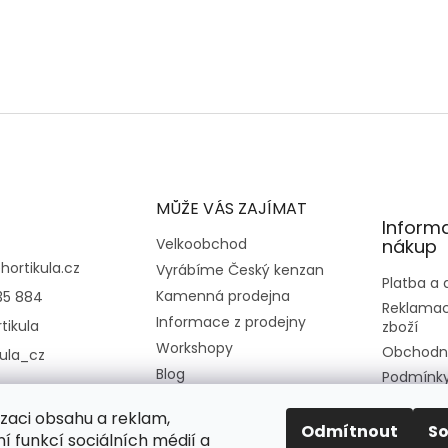
MŮŽE VÁS ZAJÍMAT
Inform
Velkoobchod
nákup
@
hortikula.cz
Vyrábíme Český kenzan
Platba a
Kamenná prodejna
35 884
Reklamac
Informace z prodejny
tikula
zboží
Workshopy
Obchodn
kula_cz
Blog
Podmínky
osobních
Kontakt
izaci obsahu a reklam,
Moje obj
O nás
Odmítnout
S
í funkcí sociálních médií a