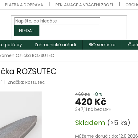
PLATBA A DOPRAVA
REKLAMACE A VRÁCENÍ ZBOŽÍ
OBCH
HLEDAT
ké potřeby
Zahradnické nářadí
BIO semínka
Česk
ý kámen Oslička ROZSUTEC
lička ROZSUTEC
í
Značka:
Rozsutec
460 Kč
–8 %
420 Kč
347,11 Kč bez DPH
Měrná
Skladem
(>5 ks)
cena:
Můžeme doručit do:
12.8.2026