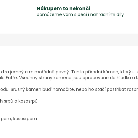
Nákupem to nekončí
pomůžeme vám s péčí i nahradními díly
xtra jemný a mimořádně pevný. Tento přírodní kámen, který si už
 Fatře. Všechny strany kamene jsou opracované do hladka a lze 
t vodu. Brusný kámen buď namočíte, nebo ho stačí postříkat roz
h srpů a kososrpů.
i srpem, kososrpem