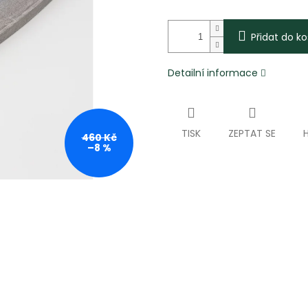
Přidat do ko
Detailní informace
TISK
ZEPTAT SE
460 Kč
–8 %