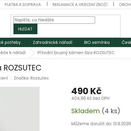
PLATBA A DOPRAVA
REKLAMACE A VRÁCENÍ ZBOŽÍ
OBCH
HLEDAT
ké potřeby
Zahradnické nářadí
BIO semínka
Česk
péče k nářadí
Přírodní brusný kámen Slza ROZSUTEC
za ROZSUTEC
cení
Značka:
Rozsutec
490 Kč
404,96 Kč bez DPH
Měrná
Skladem
(4 ks)
cena:
Můžeme doručit do:
13.8.2026