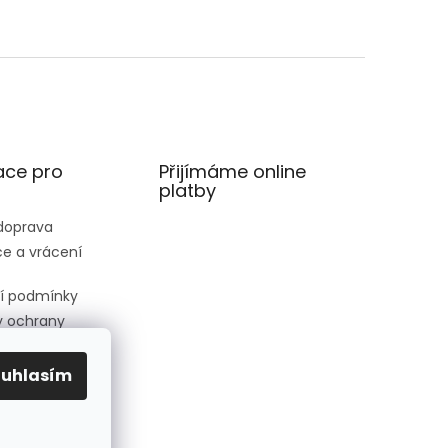
ace pro
Přijímáme online
platby
 doprava
e a vrácení
í podmínky
 ochrany
 údajů
ednávka
ouhlasím