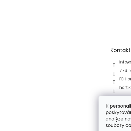
Z
á
p
a
t
Kontakt
í
info
776 1
FB Hor
horti
K personal
poskytován
analýze na
soubory co