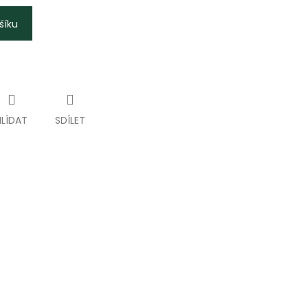
šíku
HLÍDAT
SDÍLET