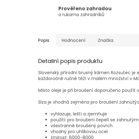
Prověřeno zahradou
a rukama zahradníků
Popis
Hodnocení
Značka
Detailní popis produktu
Slovenský přírodní brusný kámen Rozsutec je e
každoročně ručně těží v malém množství v Malé
Místo oleje je při broušení doporučeno použí
Slza je vhodná zejména pro broušení zahnutých
vyhlazuje, leští a zjemňuje
použití: pro broušení čepelí se zahnutým
všestranně broušený povrch
vhodný pro uhlíkovou ocel
zrnitost: 6000-8000