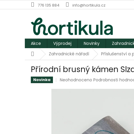
Přejít
776 135 884
info@hortikula.cz
na
obsah
Akce
Výprodej
Novinky
Zahradnic
Domů
Zahradnické nářadí
Příslušenství a 
Přírodní brusný kámen Sl
Průměrné
Neohodnoceno
Podrobnosti hodno
Novinka
hodnocení
produktu
je
0,0
z
5
hvězdiček.