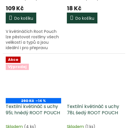
109 Kč
18 Kč
Do košíku
Do košíku
V květináčích Root Pouch
lze pěstovat rostliny všech
velikostí a typů a jsou
ideální i pro přepravu
rostlin, protože jsou lehké,
odolné a mají držadla pro
Akce
přenášení. Rostliny a...
Výprodej
290 Kč
–14 %
Textilní květináč s uchy
Textilní květináč s uchy
95L hnědý ROOT POUCH
78L šedý ROOT POUCH
Skladem
(4 ks)
Skladem
(1 ks)