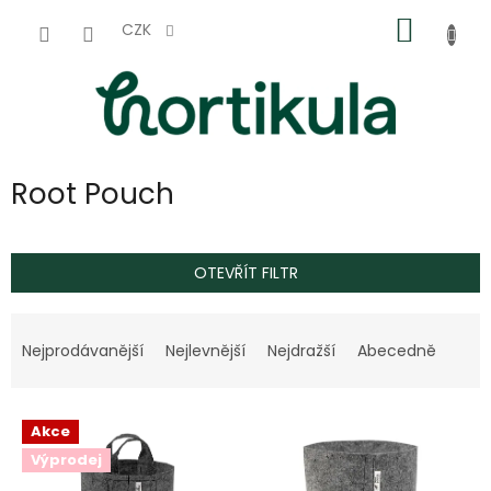
Přejít
NÁKUP
na
CZK
obsah
KOŠÍK
Root Pouch
OTEVŘÍT FILTR
Ř
a
Nejprodávanější
Nejlevnější
Nejdražší
Abecedně
z
e
V
n
Akce
ý
í
Výprodej
p
p