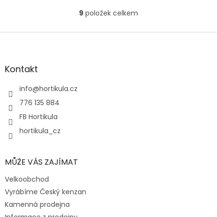
9
položek celkem
O
v
l
Z
á
á
d
p
a
a
Kontakt
c
t
í
í
info
@
hortikula.cz
p
r
776 135 884
v
FB Hortikula
k
y
hortikula_cz
v
ý
p
MŮŽE VÁS ZAJÍMAT
i
s
Velkoobchod
u
Vyrábíme Český kenzan
Kamenná prodejna