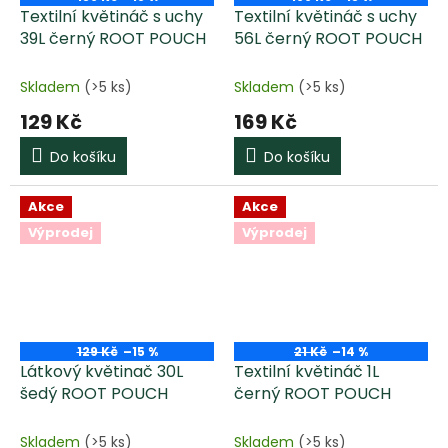
Textilní květináč s uchy
Textilní květináč s uchy
39L černý ROOT POUCH
56L černý ROOT POUCH
Skladem
(>5 ks)
Skladem
(>5 ks)
129 Kč
169 Kč
Do košíku
Do košíku
Akce
Akce
Výprodej
Výprodej
129 Kč
–15 %
21 Kč
–14 %
Látkový květinač 30L
Textilní květináč 1L
šedý ROOT POUCH
černý ROOT POUCH
Skladem
(>5 ks)
Skladem
(>5 ks)