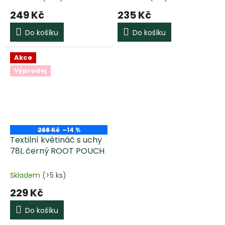
249 Kč
235 Kč
Do košíku
Do košíku
Akce
Výprodej
268 Kč
–14 %
Textilní květináč s uchy
78L černý ROOT POUCH
Skladem
(>5 ks)
229 Kč
Do košíku